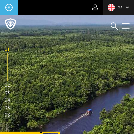
ᲥᲐ
01
02
03
04
05
06