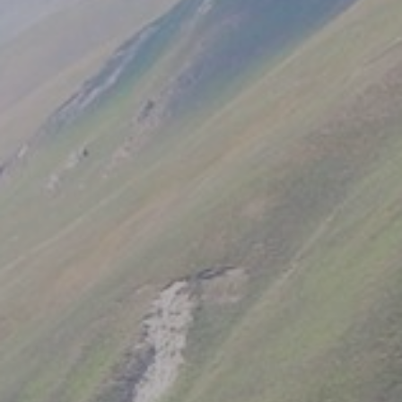
3431 მ. სიმაღლეზე რაც ნამდვილად ღირს
სანახავად. უღელტეხილი იდეალური ადგილია
შესასვენებლად და
საპიკინკედ
.
ადგილის
სიმაღლის გამო ვიზიტის პერიოდი შეზღუდულია და
შესაძლებელია მხოლოდ ივლისიდან სექტემბრის
ჩათვლით.