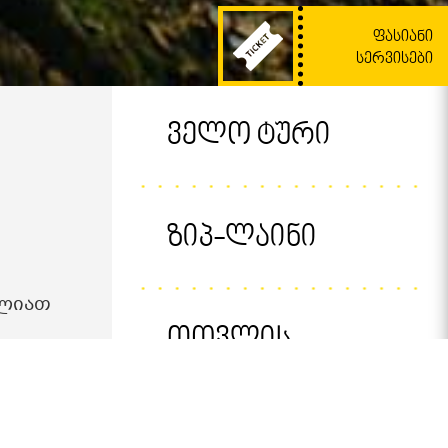
ᲤᲐᲡᲘᲐᲜᲘ
ᲡᲔᲠᲕᲘᲡᲔᲑᲘ
Ველო Ტური
Ზიპ-Ლაინი
ძლიათ
Თოვლის
Ფეხსაცმლის Ტური