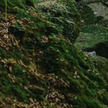
02
03
04