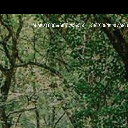
ᲐᲮᲐᲚᲘ ᲛᲘᲛᲐᲠᲗᲣᲚᲔᲑᲔᲑᲘ
ᲔᲠᲝᲕᲜᲣᲚᲘ ᲞᲐᲠᲙ