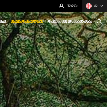
ᲨᲔᲡᲕᲚᲐ
ᲥᲐ
ᲔᲑᲘ
ᲗᲐᲕᲒᲐᲓᲐᲡᲐᲕᲚᲔᲑᲘ
ᲓᲐᲒᲔᲒᲛᲔᲗ ᲛᲝᲒᲖᲐᲣᲠᲝᲑᲐ