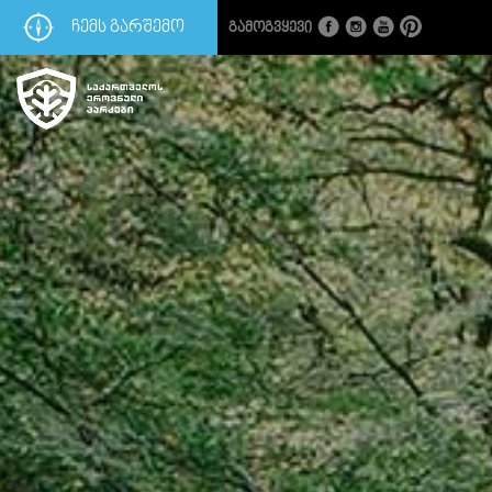
ᲩᲔᲛᲡ ᲒᲐᲠᲨᲔᲛᲝ
Გამოგვყევი