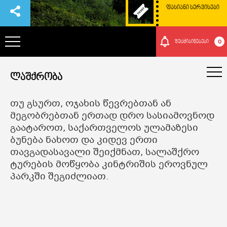
ᲤᲐᲡᲘᲐᲜᲘ ᲡᲔᲠᲕᲘᲡᲔᲑᲘ
0
შეტყიბინებები
ᲞᲐᲠᲙᲘᲡ ᲨᲔᲡᲐᲮᲔᲑ
ლაშქრობა
თუ გსურთ, ოჯახის წევრებთან ან
ᲗᲐᲕᲒᲐᲓᲐᲡᲐᲕᲚᲔᲑᲘ
მეგობრებთან ერთად დრო სასიამოვნოდ
გაატაროთ, საქართველოს ულამაზესი
ᲠᲝᲒᲝᲠ ᲛᲝᲕᲮᲕᲓᲔᲗ ᲐᲥ
ბუნება ნახოთ და კიდევ ერთი
თავგადასავალი შეიქმნათ, სალაშქრო
ტურების მოწყობა კინტრიშის ეროვნულ
ᲑᲣᲜᲔᲑᲐ ᲓᲐ ᲙᲣᲚᲢᲣᲠᲐ
პარკში შეგიძლიათ.
ᲛᲝᲒᲝᲜᲔᲑᲔᲑᲘ
ᲘᲕᲔᲜᲗᲔᲑᲘ