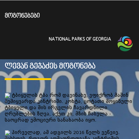
ᲛᲝᲒᲝᲜᲔᲑᲔᲑᲘ
NATIONAL PARKS OF GEORGIA
ლევან გეჯაძეს მოგონება
ტბიყელის ტბა რომ დავინახე, ვფიქრობ მაშინ
შემიყვარდა კინტრიში. კოხტა, ცოტათი მოყინული
ტბიყელი და მის ირგვლის ჩავარდნილი
ღრუბლების ზღვა, აქეთ კი, მზის ჩასვლა -
საოცრად ემოციური სანახაობა იყო.
პირველად, ამ ადგილს 2016 წელს ვეწვიე.
მახსოვს, როგორ აღმაფრთოვანა კინტრიშის