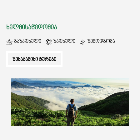
ᲒᲐᲜᲗᲐᲕᲡᲔᲑᲐ ᲓᲐ ᲙᲕᲔᲑᲐ
ᲮᲔᲚᲛᲘᲡᲐᲬᲕᲓᲝᲛᲘᲐ
ᲡᲐᲧᲘᲓᲔᲚᲘ ᲜᲘᲕᲗᲔᲑᲘ
Გაზაფხული
Ზაფხული
Შემოდგომა
ᲒᲖᲐᲛᲙᲕᲚᲔᲕᲘ
ᲨᲔᲡᲐᲑᲐᲛᲘᲡᲘ ᲢᲣᲠᲔᲑᲘ