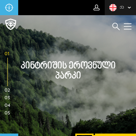
ᲥᲐ
01
Კინტრიშის Ეროვნული
Პარკი
02
03
04
05