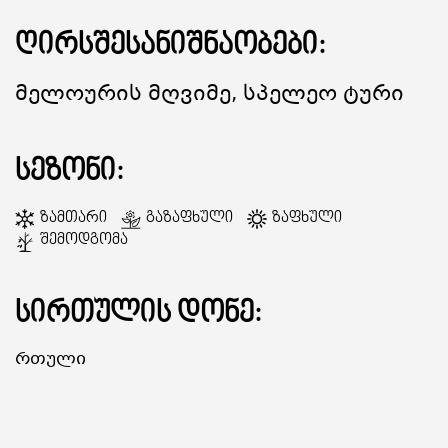
ღირსშესანიშნაობები:
ᲒᲐᲜᲗᲐᲕᲡᲔᲑᲐ ᲓᲐ ᲙᲕᲔᲑᲐ
Მელოურის Მღვიმე, Სპელეო Ტური
ᲡᲐᲧᲘᲓᲔᲚᲘ ᲜᲘᲕᲗᲔᲑᲘ
სეზონი:
ᲒᲖᲐᲛᲙᲕᲚᲔᲕᲘ
Ზამთარი
Გაზაფხული
Ზაფხული
Შემოდგომა
სირთულის დონე:
Რთული