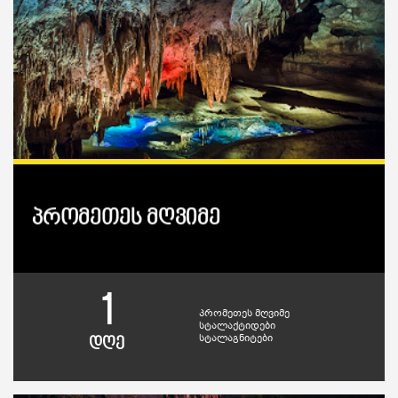
პრომეთეს მღვიმე
1
პრომეთეს მღვიმე
სტალაქტიდები
სტალაგნიტები
დღე