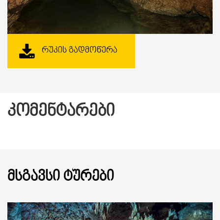
ᲠᲣᲙᲘᲡ ᲒᲐᲓᲛᲝᲬᲔᲠᲐ
ᲙᲝᲛᲔᲜᲢᲐᲠᲔᲑᲘ
ᲛᲡᲒᲐᲕᲡᲘ ᲢᲣᲠᲔᲑᲘ