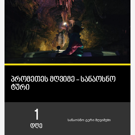
პრომეთეს მღვიმე - სანაოსნო
ტური
1
სანაოსნო ტური მღვიმეში
დღე