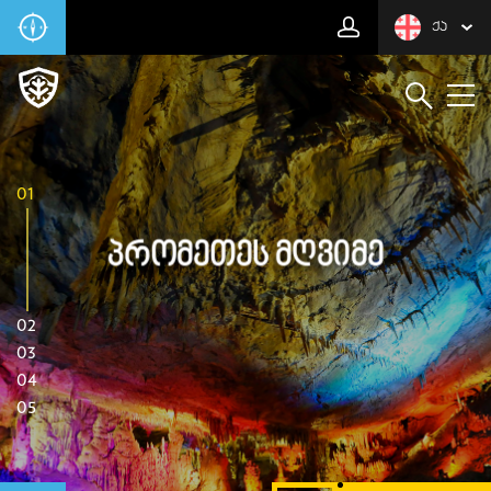
ᲥᲐ
01
Პრომეთეს Მღვიმე
02
03
04
05