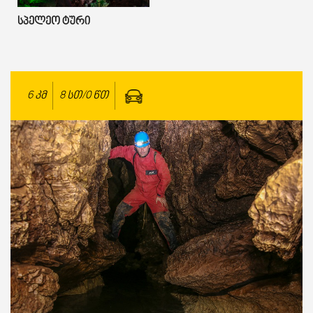
Სპელეო Ტური
6
კმ
8 სთ/0 წთ