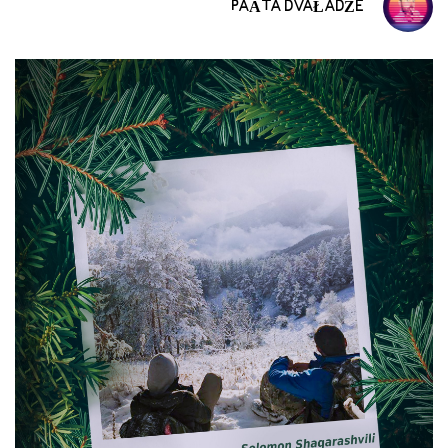
PAÂTA DVAŁADŹE