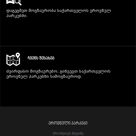
დაგეგმეთ მოგზაურობა საქართველოს ეროვნულ
პარკებში.
ᲩᲕᲔᲜᲡ ᲨᲔᲡᲐᲮᲔᲑ
ძვირფასო მოგზაურებო, გიწვევთ საქართველოს
ეროვნულ პარკებში სამოგზაუროდ.
ᲔᲠᲝᲕᲜᲣᲚᲘ ᲞᲐᲠᲙᲔᲑᲘ
Პრომეთეს Მღვიმე