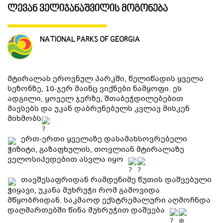
ლევან ველიჯანაშვილის მოგონება
ᲒᲐᲜᲗᲐᲕᲡᲔᲑᲐ ᲓᲐ ᲙᲕᲔᲑᲐ
NATIONAL PARKS OF GEORGIA
ᲡᲐᲧᲘᲓᲔᲚᲘ ᲜᲘᲕᲗᲔᲑᲘ
მტირალას ეროვნულ პარკში, წელიწადის ყველა
ᲒᲖᲐᲛᲙᲕᲚᲔᲕᲘ
სეზონზე, 10-ჯერ მაინც ვიქნები ნამყოფი. ეს
ადგილი, ყოველ ჯერზე, შთაბეჭდილებებით
მავსებს და უკან დაბრუნებულს კვლავ მისკენ
მიხმობს
ერთ-ერთი ყველაზე დასამახსოვრებელი
ვიზიტი, გაზაფხულის, თოვლიან მტირალაზე
ველოსიპედებით ასვლა იყო
თავშესაფრიდან რამდენიმე წუთის დაშვებული
ვიყავი, უკანა მუხრუჭი რომ გამოვიდა
მწყობრიდან. საკმაოდ ექსტრემალური აღმოჩნდა
დაღმართებში წინა მუხრუჭით დაშვება