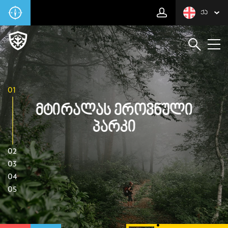
ᲥᲐ
01
Მტირალას Ეროვნული
Პარკი
02
03
04
05