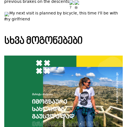
previous brakes on the descents
My next visit is planned by bicycle, this time I'll be with
my girlfriend
ᲡᲮᲕᲐ ᲛᲝᲒᲝᲜᲔᲑᲔᲑᲘ