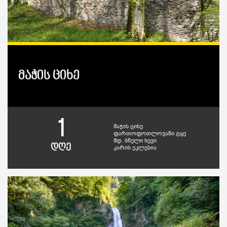
მაჭის ციხე
1
მაჭის ციხე
ფართოფოთლოვანი ტყე
მდ. ბნელი ხევი
დღე
კარის ეკლესია