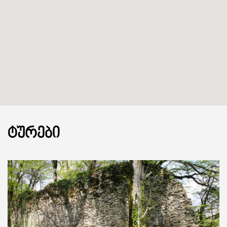
ᲢᲣᲠᲔᲑᲘ