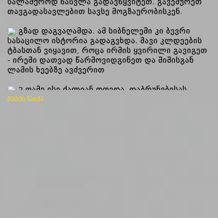
სალაშქროდ წასვლა გადავწყვიტეთ. გავეშურეთ
თავგადასავლებით სავსე მოგზაურობისკენ.
გზად დაგვაღამდა. ამ სიბნელეში კი ბევრი
სასაცილო ისტორია გადაგვხდა. შავი კლდეების
ტბასთან ვიყავით, როცა ირმის ყვირილი გავიგეთ
- ირემი დათვად წარმოვიდგინეთ და შიშისგან
ლამის ხეებზე ავძვერით
2 ღამე ისე ძალიან თოვდა, დაბრუნებისას
ვლოცულობდით თოვლში არ ჩავრჩენილიყავით.
მეტის ნახვა
ლაგოდეხის სიმშვიდე და სიწყნარე არასოდეს
დამავიწყდება, დათოვლილ გზაზე მხოლოდ ჩვენი
ფეხსაცმლის ხმა ახლაც ჩამესმის.
From June 15, all National Parks and Protected Areas
of Georgia will start receiving visitors. Before that
let's remember the old memories.
My first hiking memory is related to Lagodekhi