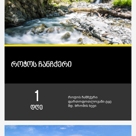
როჭოს ჩანჩქერი
1
როჭოს ჩანჩქერი
ფართოფოთლოვანი ტყე
მდ. შრომის ხევი
დღე