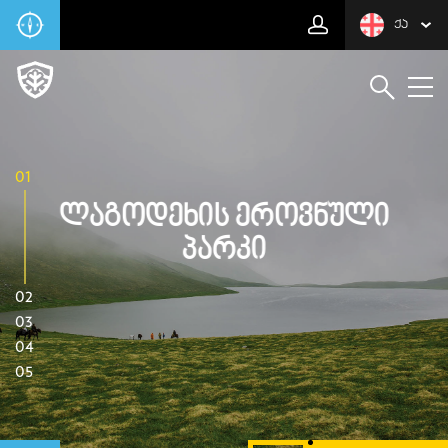
ᲥᲐ
01
Ლაგოდეხის Ეროვნული
Პარკი
02
03
04
05