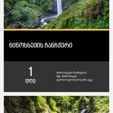
ნინოსხევის ჩანჩქერი
1
ნინოსხევის ჩანჩქერი
მდ. ნინოსხევი
ფართოფოთლოვანი ტყე
დღე