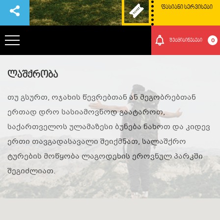
ᲤᲐᲡᲘᲐᲜᲘ ᲡᲔᲠᲕᲘᲡᲔᲑᲘ
0
შეტყიბინებები
ᲞᲐᲠᲙᲘᲡ ᲨᲔᲡᲐᲮᲔᲑ
ლაშქრობა
თუ გსურთ, ოჯახის წევრებთან ან მეგობრებთან
ᲗᲐᲕᲒᲐᲓᲐᲡᲐᲕᲚᲔᲑᲘ
ერთად დრო სასიამოვნოდ გაატაროთ,
საქართველოს ულამაზესი ბუნება ნახოთ და კიდევ
ᲠᲝᲒᲝᲠ ᲛᲝᲕᲮᲕᲓᲔᲗ ᲐᲥ
ერთი თავგადასავალი შეიქმნათ, სალაშქრო
ტურების მოწყობა ლაგოდეხის ეროვნულ პარკში
ᲑᲣᲜᲔᲑᲐ ᲓᲐ ᲙᲣᲚᲢᲣᲠᲐ
შეგიძლიათ.
ᲛᲝᲒᲝᲜᲔᲑᲔᲑᲘ
ᲘᲕᲔᲜᲗᲔᲑᲘ