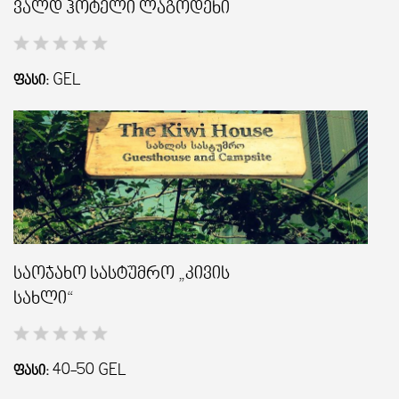
ვალდ ჰოტელი ლაგოდეხი
GEL
ᲤᲐᲡᲘ:
საოჯახო სასტუმრო „კივის
სახლი“
40-50
GEL
ᲤᲐᲡᲘ: