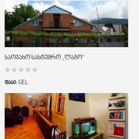
საოჯახო სასტუმრო „ლაგო“
GEL
ᲤᲐᲡᲘ: