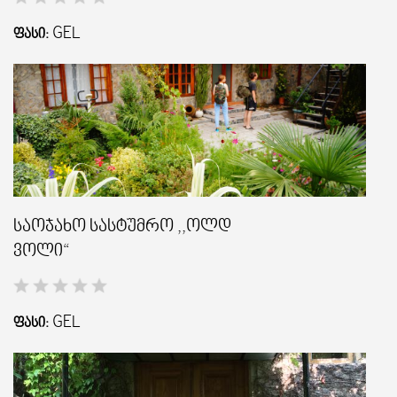
GEL
ᲤᲐᲡᲘ:
საოჯახო სასტუმრო ,,ოლდ
ვოლი“
GEL
ᲤᲐᲡᲘ: