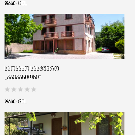
GEL
ᲤᲐᲡᲘ:
საოჯახო სასტუმრო
„კავკასიონი“
GEL
ᲤᲐᲡᲘ: