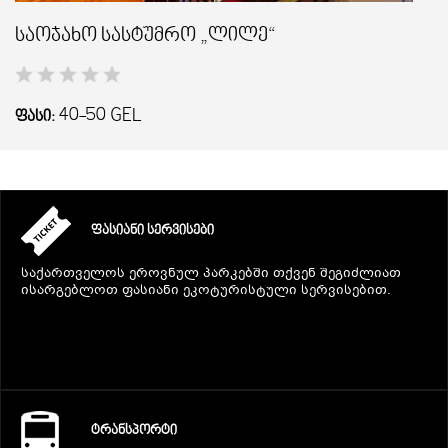
საოჯახო სასტუმრო „ლილე“
40-50
GEL
ᲤᲐᲡᲘ:
ᲤᲐᲡᲘᲐᲜᲘ ᲡᲔᲠᲕᲘᲡᲔᲑᲘ
საქართველოს ეროვნულ პარკებში თქვენ შეგიძლიათ
ისარგებლოთ ფასიანი ეკოტურისტული სერვისებით.
ᲢᲠᲐᲜᲡᲞᲝᲠᲢᲘ