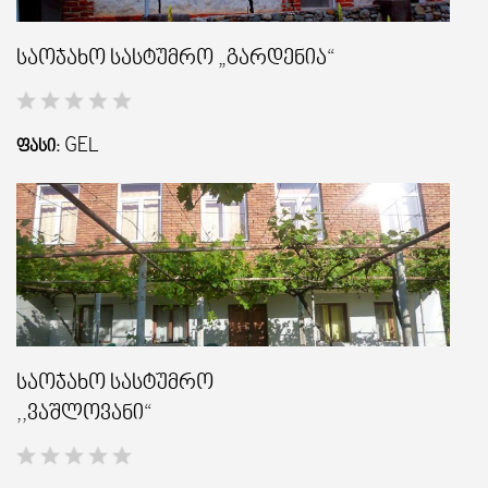
საოჯახო სასტუმრო „გარდენია“
ᲒᲐᲜᲗᲐᲕᲡᲔᲑᲐ ᲓᲐ ᲙᲕᲔᲑᲐ
ᲡᲐᲧᲘᲓᲔᲚᲘ ᲜᲘᲕᲗᲔᲑᲘ
GEL
ᲤᲐᲡᲘ:
ᲒᲖᲐᲛᲙᲕᲚᲔᲕᲘ
საოჯახო სასტუმრო
,,ვაშლოვანი“