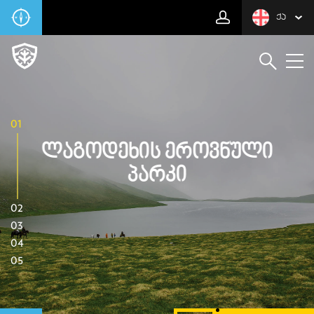
ᲥᲐ
01
Ლაგოდეხის Ეროვნული
Პარკი
02
03
04
05