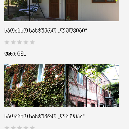
საოჯახო სასტუმრო „ლუდვიგი“
GEL
ᲤᲐᲡᲘ:
საოჯახო სასტუმრო „ლა დეკა“