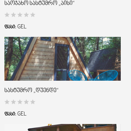
საოჯახო სასტუმრო „აისი“
GEL
ᲤᲐᲡᲘ:
სასტუმრო „დუენდე“
GEL
ᲤᲐᲡᲘ: