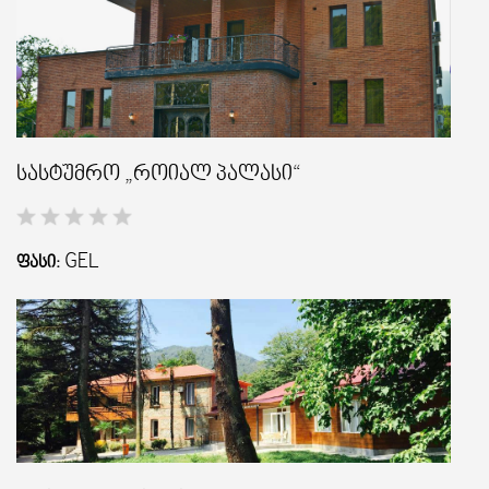
სასტუმრო „როიალ პალასი“
GEL
ᲤᲐᲡᲘ: