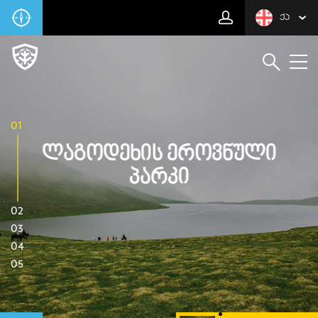
ᲥᲐ
01
Ლაგოდეხის Ეროვნული
Პარკი
02
03
04
05