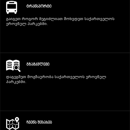
ᲢᲠᲐᲜᲡᲞᲝᲠᲢᲘ
გაიგეთ როგორ შეგიძლიათ მოხვდეთ საქართველოს
ეროვნულ პარკებში.
ᲒᲖᲐᲛᲙᲕᲚᲔᲕᲘ
დაგეგმეთ მოგზაურობა საქართველოს ეროვნულ
პარკებში.
ᲩᲕᲔᲜᲡ ᲨᲔᲡᲐᲮᲔᲑ