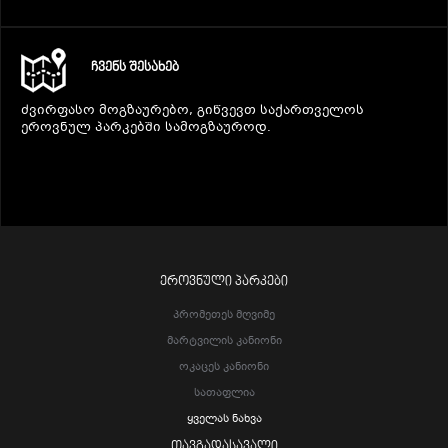
ᲩᲕᲔᲜᲡ ᲨᲔᲡᲐᲮᲔᲑ
ძვირფასო მოგზაურებო, გიწვევთ საქართველოს
ეროვნულ პარკებში სამოგზაუროდ.
ᲔᲠᲝᲕᲜᲣᲚᲘ ᲞᲐᲠᲙᲔᲑᲘ
Პრომეთეს Მღვიმე
Მარტვილის Კანიონი
Ოკაცეს Კანიონი
Სათაფლია
Ყველას Ნახვა
ᲗᲐᲕᲒᲐᲓᲐᲡᲐᲕᲐᲚᲘ