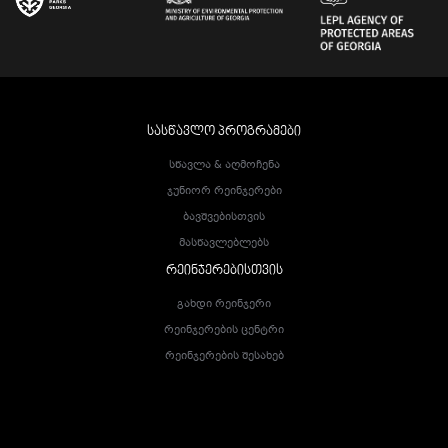
ᲡᲐᲡᲬᲐᲕᲚᲝ ᲞᲠᲝᲒᲠᲐᲛᲔᲑᲘ
Სწავლა & Აღმოჩენა
Ჯუნიორ Რეინჯერები
Ბავშვებისთვის
Მასწავლებლებს
ᲠᲔᲘᲜᲯᲔᲠᲔᲑᲘᲡᲗᲕᲘᲡ
Გახდი Რეინჯერი
Რეინჯერების Ცენტრი
Რეინჯერების Შესახებ