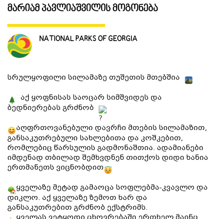
მარიამ პავლიაშვილის მოგონება
ᲒᲐᲜᲗᲐᲕᲡᲔᲑᲐ ᲓᲐ ᲙᲕᲔᲑᲐ
NATIONAL PARKS OF GEORGIA
ᲡᲐᲧᲘᲓᲔᲚᲘ ᲜᲘᲕᲗᲔᲑᲘ
სრულყოფილი სილამაზე თუშეთის მთებშია
ᲒᲖᲐᲛᲙᲕᲚᲔᲕᲘ
აქ ყოფნისას საოცარ სიმშვიდეს და
ბედნიერებას გრძნობ
აღფრთოვანებული დავრჩი მთების სილამაზით,
განსაკუთრებული სახლებითა და კოშკებით,
რომლებიც წარსულის გადმონაშთია. ადამიანები
იმდენად თბილად შემხვდნენ თითქოს დიდი ხანია
ერთმანეთს ვიცნობდით
ყველაზე მეტად გამაოცა სოფლებმა-კვავლო და
დიკლო. აქ ყველაზე ზემოთ ხარ და
განსაკუთრებით გრძნობ ექსტრიმს.
ყველას ვეტყოდი ცხოვრებაში ერთხელ მაინც