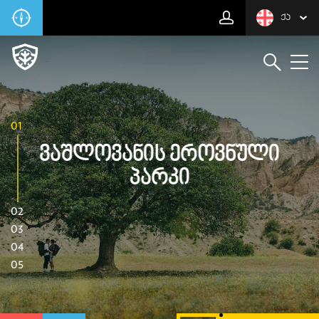
ᲥᲐ
01
Ვაშლოვანის Ეროვნული
Პარკი
02
03
04
05