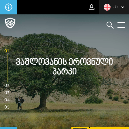
ᲥᲐ
01
Ვაშლოვანის Ეროვნული
Პარკი
02
03
04
05