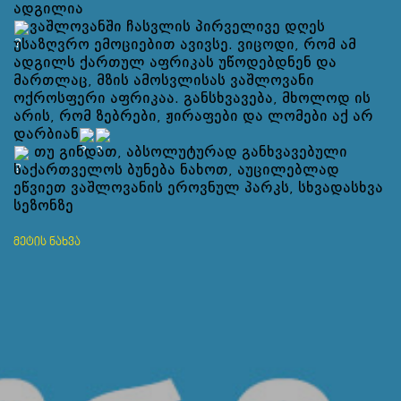
ადგილია
ვაშლოვანში ჩასვლის პირველივე დღეს
უსაზღვრო ემოციებით ავივსე. ვიცოდი, რომ ამ
ᲒᲐᲜᲗᲐᲕᲡᲔᲑᲐ ᲓᲐ ᲙᲕᲔᲑᲐ
ადგილს ქართულ აფრიკას უწოდებდნენ და
მართლაც, მზის ამოსვლისას ვაშლოვანი
ოქროსფერი აფრიკაა. განსხვავება, მხოლოდ ის
ᲡᲐᲧᲘᲓᲔᲚᲘ ᲜᲘᲕᲗᲔᲑᲘ
არის, რომ ზებრები, ჟირაფები და ლომები აქ არ
დარბიან
თუ გინდათ, აბსოლუტურად განხვავებული
ᲒᲖᲐᲛᲙᲕᲚᲔᲕᲘ
საქართველოს ბუნება ნახოთ, აუცილებლად
ეწვიეთ ვაშლოვანის ეროვნულ პარკს, სხვადასხვა
სეზონზე
მეტის ნახვა
Vashlovani National Park is the most different and
distinctive place for me
In the very first day of my arrival in Vashlovani, I
was filled with emotions. I knew that this place was
called Georgian Africa and indeed, at sunrise,
Vashlovani is golden Africa. The only difference is that
zebras, giraffes and lions do not run here