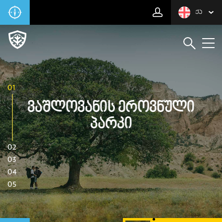
ᲥᲐ
01
Ვაშლოვანის Ეროვნული
Პარკი
02
03
04
05