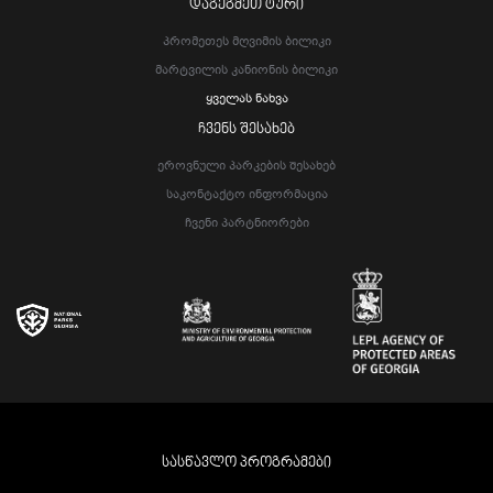
ᲓᲐᲒᲔᲒᲛᲔᲗ ᲢᲣᲠᲘ
Პრომეთეს Მღვიმის Ბილიკი
Მარტვილის Კანიონის Ბილიკი
Ყველას Ნახვა
ᲩᲕᲔᲜᲡ ᲨᲔᲡᲐᲮᲔᲑ
Ეროვნული Პარკების Შესახებ
Საკონტაქტო Ინფორმაცია
Ჩვენი Პარტნიორები
ᲡᲐᲡᲬᲐᲕᲚᲝ ᲞᲠᲝᲒᲠᲐᲛᲔᲑᲘ