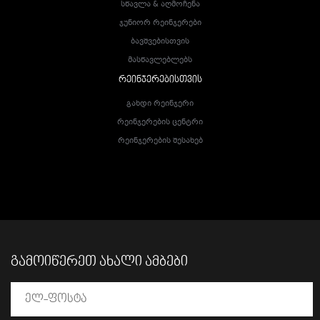
Სწავლა & Აღმოჩენა
Ჯუნიორ Რეინჯერები
Ბავშვებისთვის
Მასწავლებლებს
ᲠᲔᲘᲜᲯᲔᲠᲔᲑᲘᲡᲗᲕᲘᲡ
Გახდი Რეინჯერი
Რეინჯერების Ცენტრი
Რეინჯერების Შესახებ
ᲒᲐᲛᲝᲘᲬᲔᲠᲔᲗ ᲐᲮᲐᲚᲘ ᲐᲛᲑᲔᲑᲘ