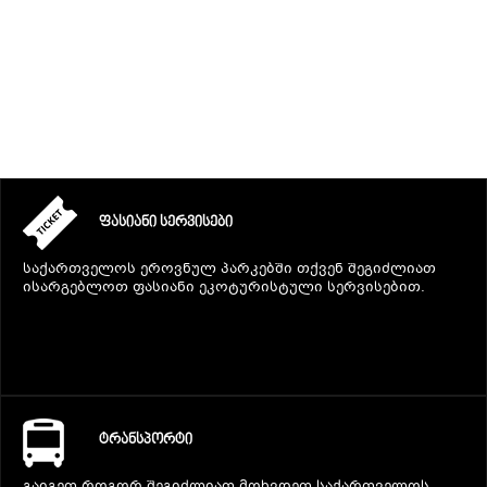
ᲒᲐᲜᲗᲐᲕᲡᲔᲑᲐ ᲓᲐ ᲙᲕᲔᲑᲐ
ᲡᲐᲧᲘᲓᲔᲚᲘ ᲜᲘᲕᲗᲔᲑᲘ
ᲒᲖᲐᲛᲙᲕᲚᲔᲕᲘ
ᲤᲐᲡᲘᲐᲜᲘ ᲡᲔᲠᲕᲘᲡᲔᲑᲘ
საქართველოს ეროვნულ პარკებში თქვენ შეგიძლიათ
ისარგებლოთ ფასიანი ეკოტურისტული სერვისებით.
ᲢᲠᲐᲜᲡᲞᲝᲠᲢᲘ