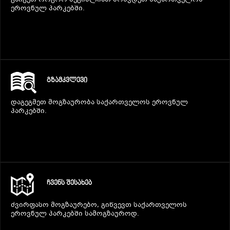
გაიგეთ როგორ შეგიძლიათ მოხვდეთ საქართველოს
ეროვნულ პარკებში.
ᲒᲖᲐᲛᲙᲕᲚᲔᲕᲘ
დაგეგმეთ მოგზაურობა საქართველოს ეროვნულ
პარკებში.
ᲩᲕᲔᲜᲡ ᲨᲔᲡᲐᲮᲔᲑ
ძვირფასო მოგზაურებო, გიწვევთ საქართველოს
ეროვნულ პარკებში სამოგზაუროდ.