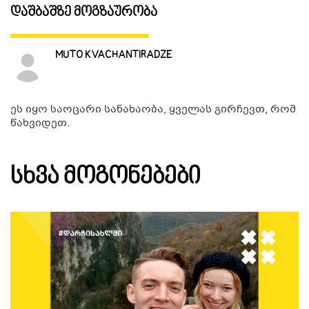
დაშბაშზე მოგზაურობა
ᲒᲐᲜᲗᲐᲕᲡᲔᲑᲐ ᲓᲐ ᲙᲕᲔᲑᲐ
MUTO KVACHANTIRADZE
ᲡᲐᲧᲘᲓᲔᲚᲘ ᲜᲘᲕᲗᲔᲑᲘ
ეს იყო საოცარი სანახაობა, ყველას გირჩევთ, რომ
ᲒᲖᲐᲛᲙᲕᲚᲔᲕᲘ
წახვიდეთ.
ᲡᲮᲕᲐ ᲛᲝᲒᲝᲜᲔᲑᲔᲑᲘ