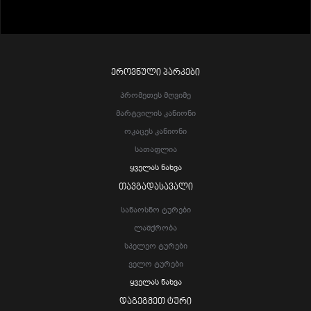
ᲔᲠᲝᲕᲜᲣᲚᲘ ᲞᲐᲠᲙᲔᲑᲘ
Პრომეთეს Მღვიმე
Მარტვილის Კანიონი
Ოკაცეს Კანიონი
Სათაფლია
Ყველას Ნახვა
ᲗᲐᲕᲒᲐᲓᲐᲡᲐᲕᲐᲚᲘ
Სანაოსნო Ტურები
Ლაშქრობა
Სპელეო Ტურები
Ველო Ტურები
Ყველას Ნახვა
ᲓᲐᲒᲔᲒᲛᲔᲗ ᲢᲣᲠᲘ