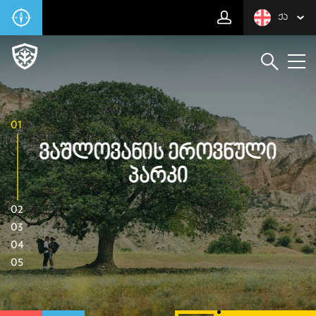
ᲥᲐ
01
Ვაშლოვანის Ეროვნული
Პარკი
02
03
04
05