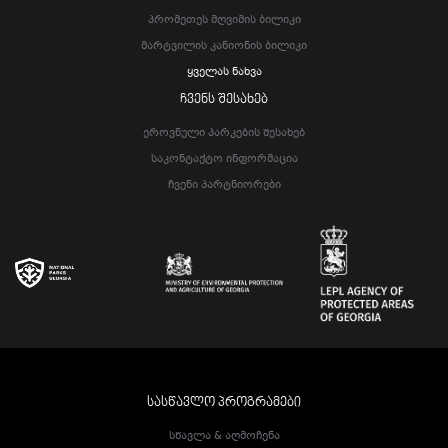
Პრომეთეს Მღვიმის Ბილიკი
Მარტვილის Კანიონის Ბილიკი
Ყველას Ნახვა
ᲩᲕᲔᲜᲡ ᲨᲔᲡᲐᲮᲔᲑ
Ეროვნული Პარკების Შესახებ
Საკონტაქტო Ინფორმაცია
Ჩვენი Პარტნიორები
ᲡᲐᲡᲬᲐᲕᲚᲝ ᲞᲠᲝᲒᲠᲐᲛᲔᲑᲘ
Სწავლა & Აღმოჩენა