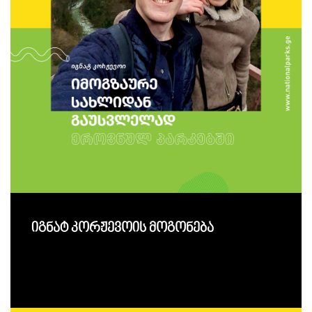
იგნატ კორჟევოის მოგონება