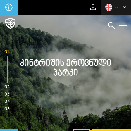
ᲥᲐ
01
Კინტრიშის Ეროვნული
Პარკი
02
03
04
05