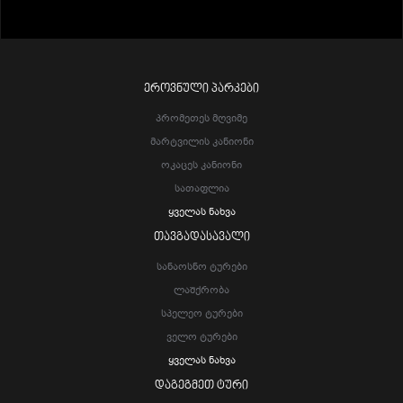
ᲔᲠᲝᲕᲜᲣᲚᲘ ᲞᲐᲠᲙᲔᲑᲘ
Პრომეთეს Მღვიმე
Მარტვილის Კანიონი
Ოკაცეს Კანიონი
Სათაფლია
Ყველას Ნახვა
ᲗᲐᲕᲒᲐᲓᲐᲡᲐᲕᲐᲚᲘ
Სანაოსნო Ტურები
Ლაშქრობა
Სპელეო Ტურები
Ველო Ტურები
Ყველას Ნახვა
ᲓᲐᲒᲔᲒᲛᲔᲗ ᲢᲣᲠᲘ