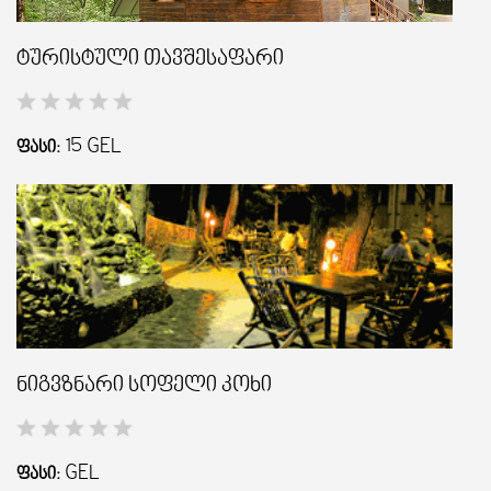
ტურისტული თავშესაფარი
ᲒᲐᲜᲗᲐᲕᲡᲔᲑᲐ ᲓᲐ ᲙᲕᲔᲑᲐ
ᲡᲐᲧᲘᲓᲔᲚᲘ ᲜᲘᲕᲗᲔᲑᲘ
15
GEL
ᲤᲐᲡᲘ:
ᲒᲖᲐᲛᲙᲕᲚᲔᲕᲘ
ნიგვზნარი სოფელი კოხი
GEL
ᲤᲐᲡᲘ: