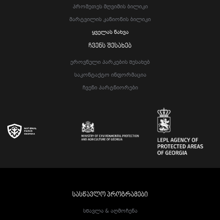
Პრომეთეს Მღვიმის Ბილიკი
Მარტვილის Კანიონის Ბილიკი
Ყველას Ნახვა
ᲩᲕᲔᲜᲡ ᲨᲔᲡᲐᲮᲔᲑ
Ეროვნული Პარკების Შესახებ
Საკონტაქტო Ინფორმაცია
Ჩვენი Პარტნიორები
ᲡᲐᲡᲬᲐᲕᲚᲝ ᲞᲠᲝᲒᲠᲐᲛᲔᲑᲘ
Სწავლა & Აღმოჩენა