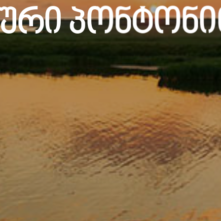
ური Პონტონ