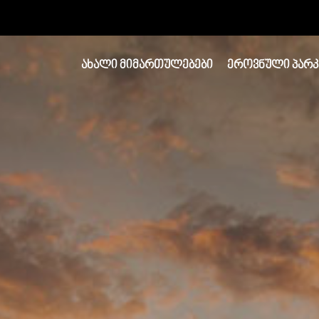
ᲐᲮᲐᲚᲘ ᲛᲘᲛᲐᲠᲗᲣᲚᲔᲑᲔᲑᲘ
ᲔᲠᲝᲕᲜᲣᲚᲘ ᲞᲐᲠᲙ