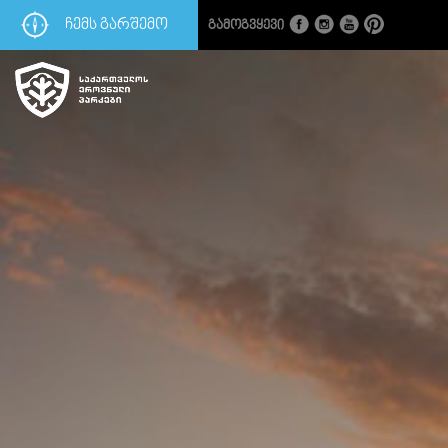
ᲩᲔᲛᲡ ᲒᲐᲠᲨᲔᲛᲝ
Გამოგვყევი