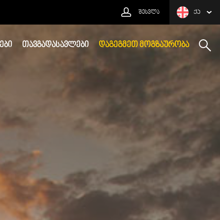
ᲨᲔᲡᲕᲚᲐ
ᲥᲐ
ᲔᲑᲘ
ᲗᲐᲕᲒᲐᲓᲐᲡᲐᲕᲚᲔᲑᲘ
ᲓᲐᲒᲔᲒᲛᲔᲗ ᲛᲝᲒᲖᲐᲣᲠᲝᲑᲐ