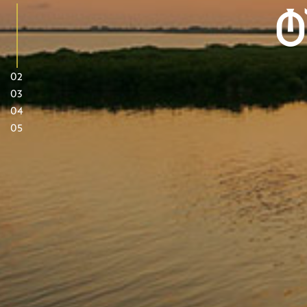
Ტ
02
03
04
05