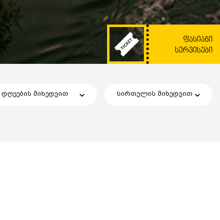
ᲤᲐᲡᲘᲐᲜᲘ
ᲡᲔᲠᲕᲘᲡᲔᲑᲘ
დღეების მიხედვით
სირთულის მიხედვით