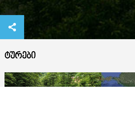
ᲢᲣᲠᲔᲑᲘ