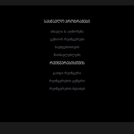
ᲡᲐᲡᲬᲐᲕᲚᲝ ᲞᲠᲝᲒᲠᲐᲛᲔᲑᲘ
Სწავლა & Აღმოჩენა
Ჯუნიორ Რეინჯერები
Ბავშვებისთვის
Მასწავლებლებს
ᲠᲔᲘᲜᲯᲔᲠᲔᲑᲘᲡᲗᲕᲘᲡ
Გახდი Რეინჯერი
Რეინჯერების Ცენტრი
Რეინჯერების Შესახებ