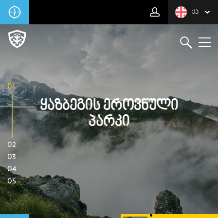
ᲥᲐ
01
Ყაზბეგის Ეროვნული
Პარკი
02
03
04
05