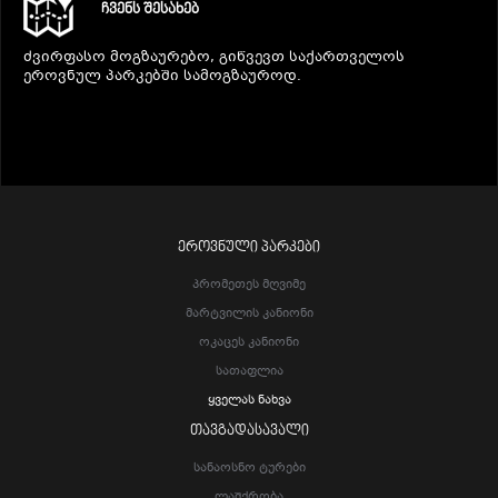
ᲩᲕᲔᲜᲡ ᲨᲔᲡᲐᲮᲔᲑ
ძვირფასო მოგზაურებო, გიწვევთ საქართველოს
ეროვნულ პარკებში სამოგზაუროდ.
ᲔᲠᲝᲕᲜᲣᲚᲘ ᲞᲐᲠᲙᲔᲑᲘ
Პრომეთეს Მღვიმე
Მარტვილის Კანიონი
Ოკაცეს Კანიონი
Სათაფლია
Ყველას Ნახვა
ᲗᲐᲕᲒᲐᲓᲐᲡᲐᲕᲐᲚᲘ
Სანაოსნო Ტურები
Ლაშქრობა