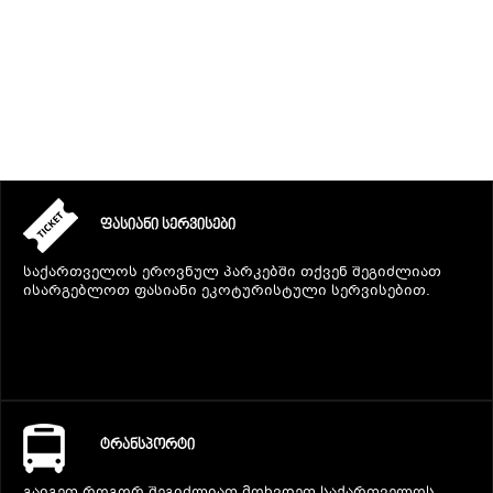
ᲒᲐᲜᲗᲐᲕᲡᲔᲑᲐ ᲓᲐ ᲙᲕᲔᲑᲐ
ᲡᲐᲧᲘᲓᲔᲚᲘ ᲜᲘᲕᲗᲔᲑᲘ
ᲒᲖᲐᲛᲙᲕᲚᲔᲕᲘ
ᲤᲐᲡᲘᲐᲜᲘ ᲡᲔᲠᲕᲘᲡᲔᲑᲘ
საქართველოს ეროვნულ პარკებში თქვენ შეგიძლიათ
ისარგებლოთ ფასიანი ეკოტურისტული სერვისებით.
ᲢᲠᲐᲜᲡᲞᲝᲠᲢᲘ