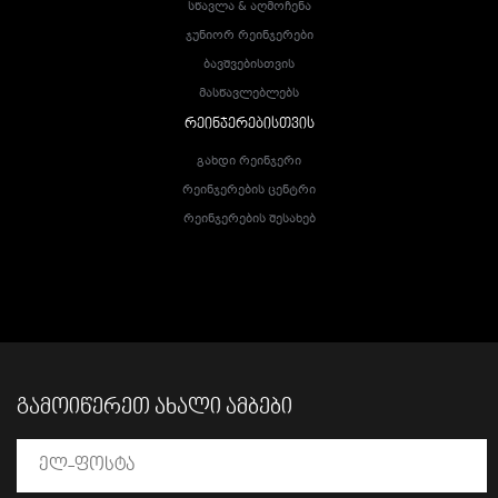
Სწავლა & Აღმოჩენა
Ჯუნიორ Რეინჯერები
Ბავშვებისთვის
Მასწავლებლებს
ᲠᲔᲘᲜᲯᲔᲠᲔᲑᲘᲡᲗᲕᲘᲡ
Გახდი Რეინჯერი
Რეინჯერების Ცენტრი
Რეინჯერების Შესახებ
ᲒᲐᲛᲝᲘᲬᲔᲠᲔᲗ ᲐᲮᲐᲚᲘ ᲐᲛᲑᲔᲑᲘ