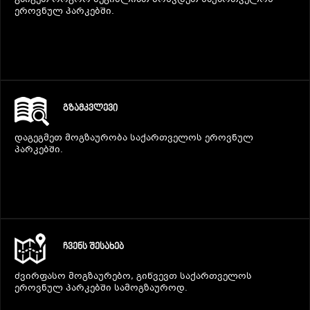
გაიგეთ როგორ შეგიძლიათ მოხვდეთ საქართველოს
ეროვნულ პარკებში.
ᲒᲖᲐᲛᲙᲕᲚᲔᲕᲘ
დაგეგმეთ მოგზაურობა საქართველოს ეროვნულ
პარკებში.
ᲩᲕᲔᲜᲡ ᲨᲔᲡᲐᲮᲔᲑ
ძვირფასო მოგზაურებო, გიწვევთ საქართველოს
ეროვნულ პარკებში სამოგზაუროდ.