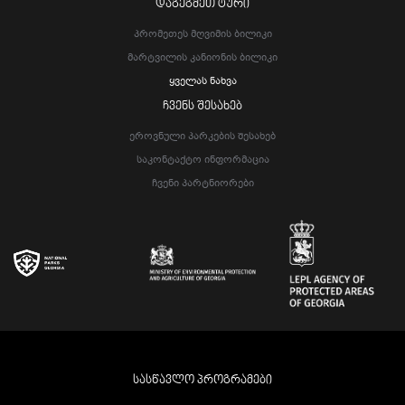
ᲓᲐᲒᲔᲒᲛᲔᲗ ᲢᲣᲠᲘ
Პრომეთეს Მღვიმის Ბილიკი
Მარტვილის Კანიონის Ბილიკი
Ყველას Ნახვა
ᲩᲕᲔᲜᲡ ᲨᲔᲡᲐᲮᲔᲑ
Ეროვნული Პარკების Შესახებ
Საკონტაქტო Ინფორმაცია
Ჩვენი Პარტნიორები
ᲡᲐᲡᲬᲐᲕᲚᲝ ᲞᲠᲝᲒᲠᲐᲛᲔᲑᲘ