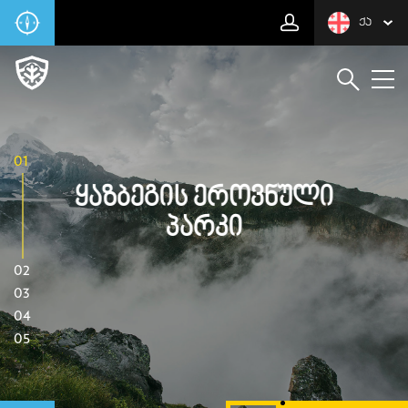
ᲥᲐ
01
Ყაზბეგის Ეროვნული
Პარკი
02
03
04
05