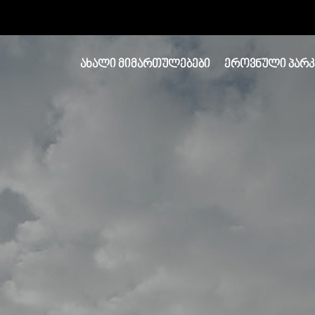
ᲐᲮᲐᲚᲘ ᲛᲘᲛᲐᲠᲗᲣᲚᲔᲑᲔᲑᲘ
ᲔᲠᲝᲕᲜᲣᲚᲘ ᲞᲐᲠᲙ