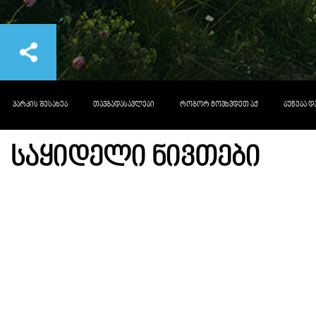
ᲞᲐᲠᲙᲘᲡ ᲨᲔᲡᲐᲮᲔᲑ
ᲗᲐᲕᲒᲐᲓᲐᲡᲐᲕᲚᲔᲑᲘ
ᲠᲝᲒᲝᲠ ᲛᲝᲕᲮᲕᲓᲔᲗ ᲐᲥ
ᲑᲣᲜᲔᲑᲐ 
ᲡᲐᲧᲘᲓᲔᲚᲘ ᲜᲘᲕᲗᲔᲑᲘ