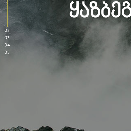
Ყაზბე
02
03
04
05