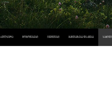
ᲓᲐ ᲙᲣᲚᲢᲣᲠᲐ
ᲛᲝᲒᲝᲜᲔᲑᲔᲑᲘ
ᲘᲕᲔᲜᲗᲔᲑᲘ
ᲒᲐᲜᲗᲐᲕᲡᲔᲑᲐ ᲓᲐ ᲙᲕᲔᲑᲐ
ᲡᲐᲧᲘᲓᲔ