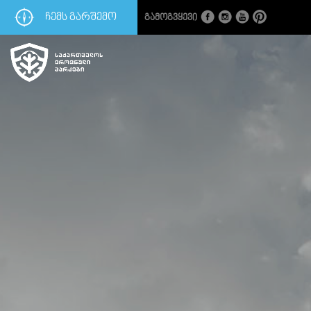
ᲩᲔᲛᲡ ᲒᲐᲠᲨᲔᲛᲝ
Გამოგვყევი