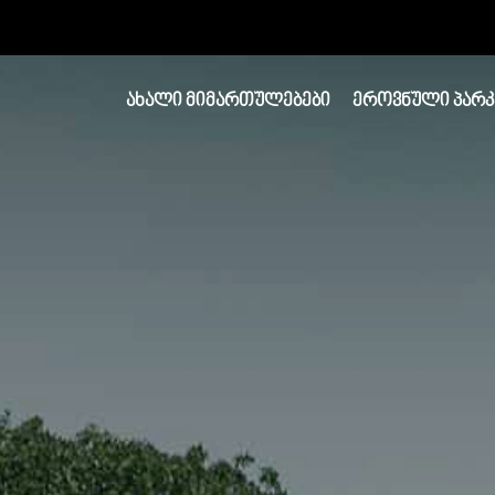
ᲐᲮᲐᲚᲘ ᲛᲘᲛᲐᲠᲗᲣᲚᲔᲑᲔᲑᲘ
ᲔᲠᲝᲕᲜᲣᲚᲘ ᲞᲐᲠᲙ