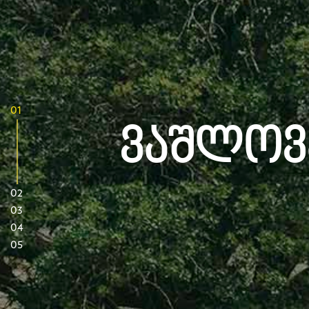
01
Ვაშლოვ
02
03
04
05