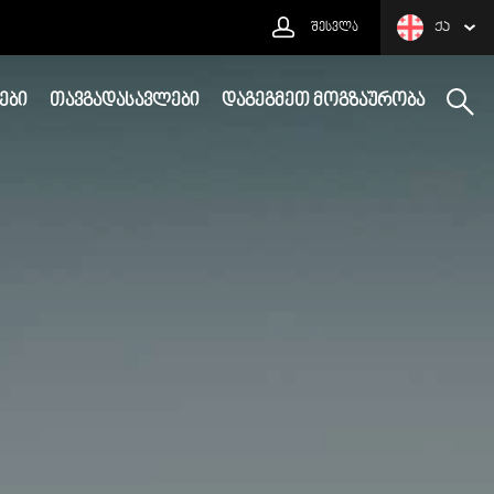
ᲨᲔᲡᲕᲚᲐ
ᲥᲐ
ᲔᲑᲘ
ᲗᲐᲕᲒᲐᲓᲐᲡᲐᲕᲚᲔᲑᲘ
ᲓᲐᲒᲔᲒᲛᲔᲗ ᲛᲝᲒᲖᲐᲣᲠᲝᲑᲐ