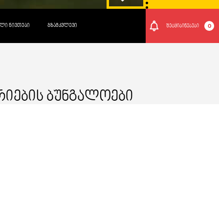
ᲚᲘ ᲜᲘᲕᲗᲔᲑᲘ
ᲒᲖᲐᲛᲙᲕᲚᲔᲕᲘ
0
შეტყიბინებები
იების Ბუნგალოები
კოტეჯი
ᲢᲘᲞᲘ:
+995 577 10 18 49;
ᲢᲔᲚᲔᲤᲝᲜᲘ:
---
ᲑᲐᲠᲐᲗᲘᲗ ᲒᲐᲓᲐᲮᲓᲐ :
---
ᲞᲐᲠᲙᲘᲜᲒᲘ:
---
WIFI: