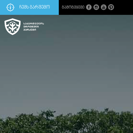
ᲩᲔᲛᲡ ᲒᲐᲠᲨᲔᲛᲝ
Გამოგვყევი