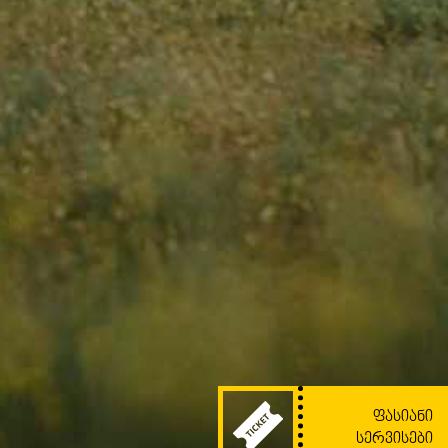
ᲤᲐᲡᲘᲐᲜᲘ
ᲡᲔᲠᲕᲘᲡᲔᲑᲘ