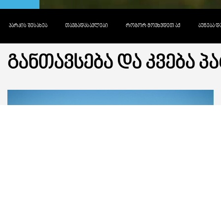
ᲞᲐᲠᲙᲘᲡ ᲨᲔᲡᲐᲮᲔᲑ
ᲗᲐᲕᲒᲐᲓᲐᲡᲐᲕᲚᲔᲑᲘ
ᲠᲝᲒᲝᲠ ᲛᲝᲕᲮᲕᲓᲔᲗ ᲐᲥ
ᲑᲣᲜᲔᲑᲐ 
ᲒᲐᲜᲗᲐᲕᲡᲔᲑᲐ ᲓᲐ ᲙᲕᲔᲑᲐ Პ