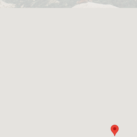
ᲒᲐᲜᲗᲐᲕᲡᲔᲑᲐ ᲓᲐ ᲙᲕᲔᲑᲐ
ᲡᲐᲧᲘᲓᲔᲚᲘ ᲜᲘᲕᲗᲔᲑᲘ
ᲒᲖᲐᲛᲙᲕᲚᲔᲕᲘ