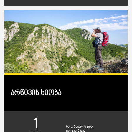
არწივის ხეობა
1
ხორნაბუჯის ციხე
ელიას მთა.