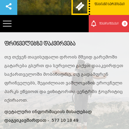
ᲤᲐᲡᲘᲐᲜᲘ ᲡᲔᲠᲕᲘᲡᲔᲑᲘ
0
შეტყიბინებები
ᲞᲐᲠᲙᲘᲡ ᲨᲔᲡᲐᲮᲔᲑ
ფრინველებზე დაკვირვება
თუ თქვენ თავისუფალი დროის მშვიდ გარემოში
ᲗᲐᲕᲒᲐᲓᲐᲡᲐᲕᲚᲔᲑᲘ
გატარება გსურთ და სურვილი გაქვთ დააკვირდეთ
საქართველოში მობინადრე, თუ გადამფრენ
ᲠᲝᲒᲝᲠ ᲛᲝᲕᲮᲕᲓᲔᲗ ᲐᲥ
ფრინველებს, შეგიძლიათ ვაშლოვანის ეროვნული
პარკს ეწვიოთ და ვიზიტორთა ცენტრში ჭოგრიტიც
ᲑᲣᲜᲔᲑᲐ ᲓᲐ ᲙᲣᲚᲢᲣᲠᲐ
იქირაოთ.
ᲛᲝᲒᲝᲜᲔᲑᲔᲑᲘ
დეტალური ინფორმაციის მისაღებად
დაგვიკავშირდით - 577 10 18 49
ᲘᲕᲔᲜᲗᲔᲑᲘ