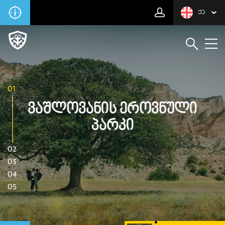
ᲥᲐ
01
Ვაშლოვანის Ეროვნული
Პარკი
02
03
04
05