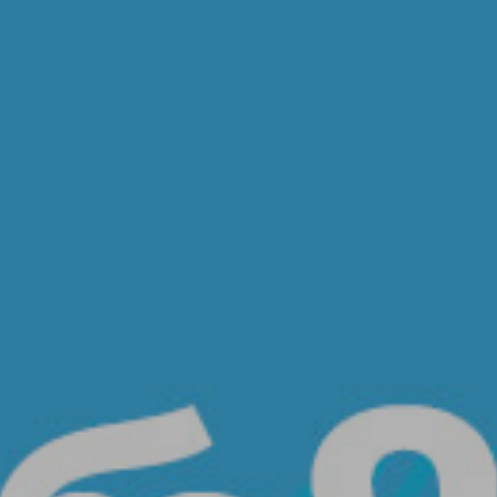
If you want to see the completely different nature of
Georgia, be sure to visit Vashlovani National Park