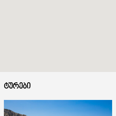
ᲢᲣᲠᲔᲑᲘ