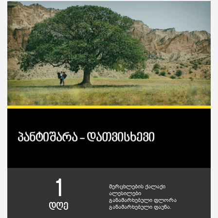
პანტიშარა - დათვისხევი
1
მერცხლების ქალაქი
ალესილები
განამარხებული ფლორა
დღე
განამარხებული ფაუნა.