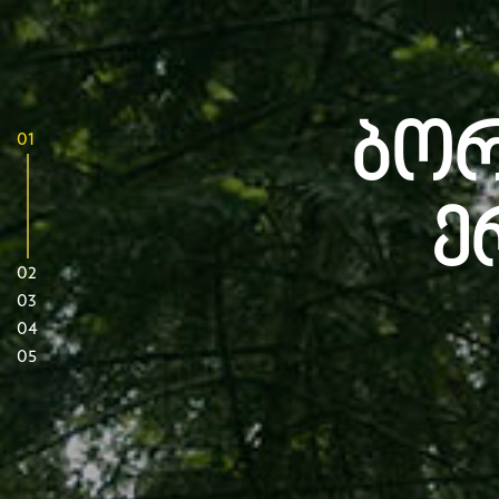
Ბორ
01
Ე
02
03
04
05