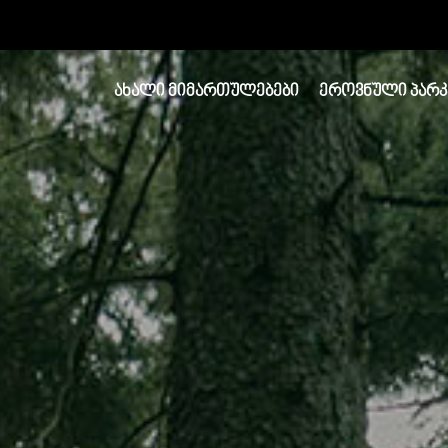
ᲐᲮᲐᲚᲘ ᲛᲘᲛᲐᲠᲗᲣᲚᲔᲑᲔᲑᲘ
ᲔᲠᲝᲕᲜᲣᲚᲘ ᲞᲐᲠᲙ