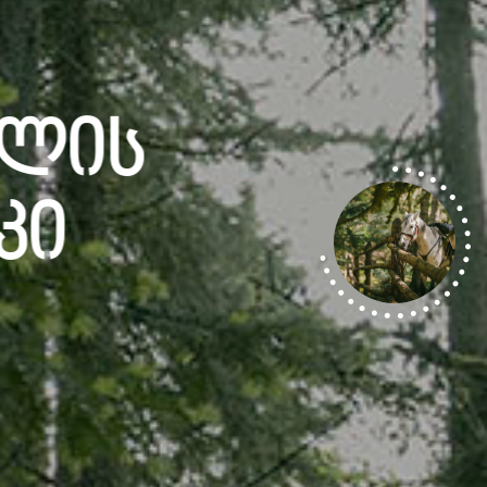
ულის
კი