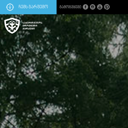
ᲩᲔᲛᲡ ᲒᲐᲠᲨᲔᲛᲝ
Გამოგვყევი