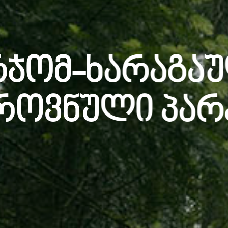
ჯომ-Ხარაგა
როვნული Პარ