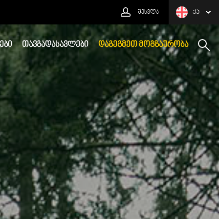
ᲨᲔᲡᲕᲚᲐ
ᲥᲐ
ᲔᲑᲘ
ᲗᲐᲕᲒᲐᲓᲐᲡᲐᲕᲚᲔᲑᲘ
ᲓᲐᲒᲔᲒᲛᲔᲗ ᲛᲝᲒᲖᲐᲣᲠᲝᲑᲐ