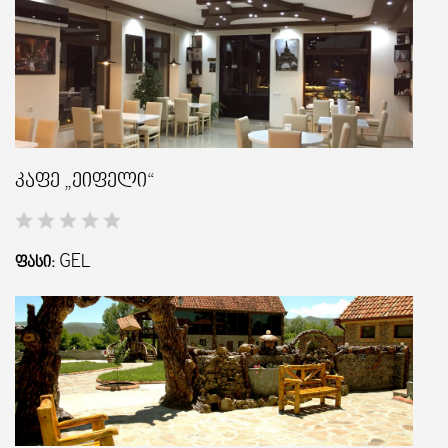
კაფე „ეიფელი“
GEL
ᲤᲐᲡᲘ: