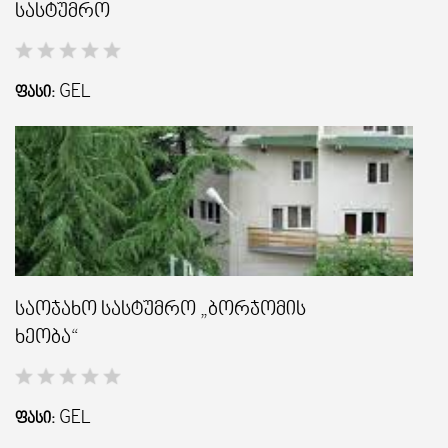
სასტუმრო
GEL
ᲤᲐᲡᲘ:
საოჯახო სასტუმრო „ბორჯომის
ხეობა“
GEL
ᲤᲐᲡᲘ: