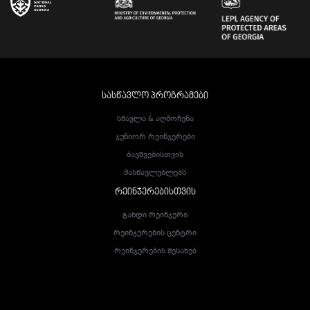
ᲡᲐᲡᲬᲐᲕᲚᲝ ᲞᲠᲝᲒᲠᲐᲛᲔᲑᲘ
Სწავლა & Აღმოჩენა
Ჯუნიორ Რეინჯერები
Ბავშვებისთვის
Მასწავლებლებს
ᲠᲔᲘᲜᲯᲔᲠᲔᲑᲘᲡᲗᲕᲘᲡ
Გახდი Რეინჯერი
Რეინჯერების Ცენტრი
Რეინჯერების Შესახებ