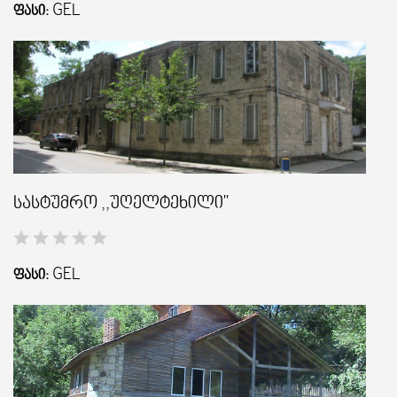
GEL
ᲤᲐᲡᲘ:
სასტუმრო ,,უღელტეხილი"
GEL
ᲤᲐᲡᲘ: