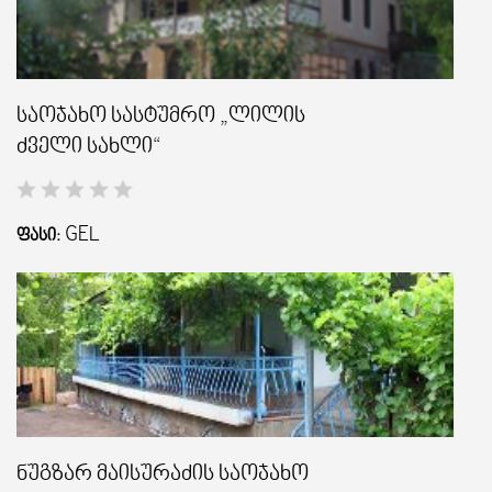
საოჯახო სასტუმრო „ლილის
ძველი სახლი“
GEL
ᲤᲐᲡᲘ:
ნუგზარ მაისურაძის საოჯახო