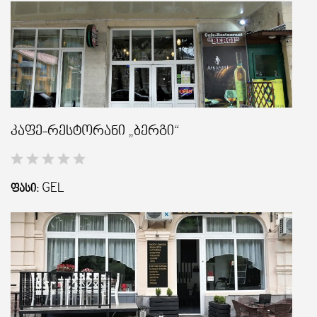
კაფე-რესტორანი „ბერგი“
GEL
ᲤᲐᲡᲘ: