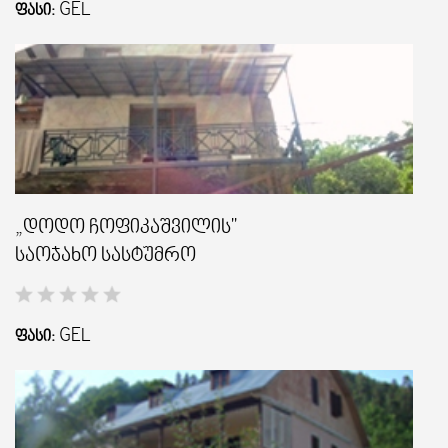
GEL
ᲤᲐᲡᲘ:
„დოდო ჩოფიკაშვილის"
საოჯახო სასტუმრო
GEL
ᲤᲐᲡᲘ: