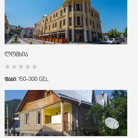
ლომსია
150-300
GEL
ᲤᲐᲡᲘ: