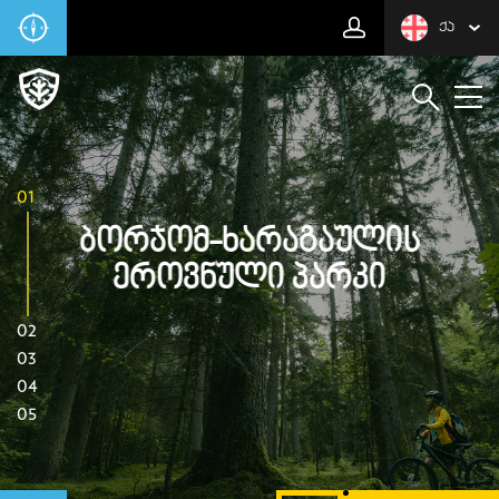
ᲥᲐ
01
Ბორჯომ-Ხარაგაულის
Ეროვნული Პარკი
02
03
04
05