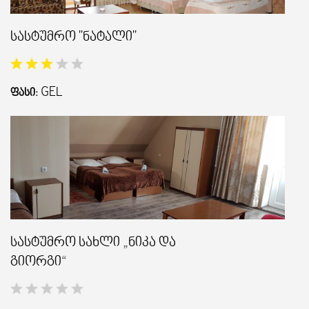
სასტუმრო "ნატალი"
ᲒᲐᲜᲗᲐᲕᲡᲔᲑᲐ ᲓᲐ ᲙᲕᲔᲑᲐ
ᲡᲐᲧᲘᲓᲔᲚᲘ ᲜᲘᲕᲗᲔᲑᲘ
GEL
ᲤᲐᲡᲘ:
ᲒᲖᲐᲛᲙᲕᲚᲔᲕᲘ
სასტუმრო სახლი „ნიკა და
გიორგი“