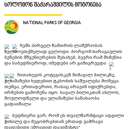
სოლომონ შაქარაშვილის მოგონება
ᲒᲐᲜᲗᲐᲕᲡᲔᲑᲐ ᲓᲐ ᲙᲕᲔᲑᲐ
NATIONAL PARKS OF GEORGIA
ᲡᲐᲧᲘᲓᲔᲚᲘ ᲜᲘᲕᲗᲔᲑᲘ
ჩემს პირველ ზამთრის ლაშქრობას
ᲒᲖᲐᲛᲙᲕᲚᲔᲕᲘ
სულმოუთქმელად ველოდი. ბორჯომ-ხარაგაულის
ბუნების მშვენიერების შესახებ, ბევრი რამ მსმენია
და საბედნიეროდ, იმედები არ გამიცრუვდა
ჩითახევის კოტეჯისკენ მიმავალ ბილიკზე,
ულამაზესი ხედებით ტკბობის საშუალება მომეცა.
თუმცა, ერთადერთი, რასაც არავინ იფიქრებდა,
ირმების გამოჩენა იყო. სავალ ბილიკთან ახლოს,
მოულოდნელი და ულამაზესი სანახაობა
გადაიშალა
ბედნიერი ვარ, რომ ეს თვალწარმტაცი ადგილი
ვიხილე და მეგობრებთან ერთად უამრავი
დადებითი ემოციით დავიმუხტე"