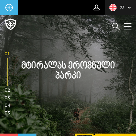
ᲥᲐ
01
Მტირალას Ეროვნული
Პარკი
02
03
04
05