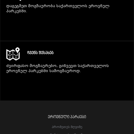
დაგეგმეთ მოგზაურობა საქართველოს ეროვნულ
პარკებში.
ᲩᲕᲔᲜᲡ ᲨᲔᲡᲐᲮᲔᲑ
ძვირფასო მოგზაურებო, გიწვევთ საქართველოს
ეროვნულ პარკებში სამოგზაუროდ.
ᲔᲠᲝᲕᲜᲣᲚᲘ ᲞᲐᲠᲙᲔᲑᲘ
Პრომეთეს Მღვიმე