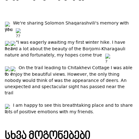
We're sharing Solomon Shaqarashvili's memory with
you
"I was eagerly awaiting my first winter hike. I have
heard a lot about the beauty of the Borjomi-Kharagauli
nature and fortunately, my hopes come true
On the trail leading to Chitakhevi Cottage I was able
to enjoy the beautiful views. However, the only thing
nobody would think of was the appearance of deers. An
unexpected and spectacular sight has passed near the
trail
I am happy to see this breathtaking place and to share
lots of positive emotions with my friends.
ᲡᲮᲕᲐ ᲛᲝᲒᲝᲜᲔᲑᲔᲑᲘ