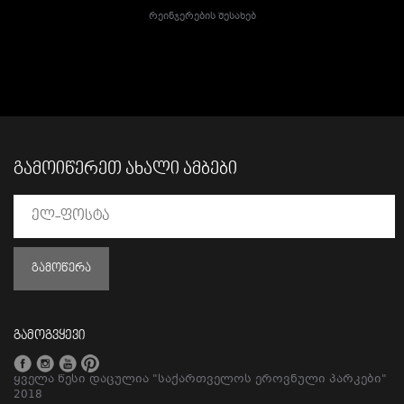
Რეინჯერების Შესახებ
ᲒᲐᲛᲝᲘᲬᲔᲠᲔᲗ ᲐᲮᲐᲚᲘ ᲐᲛᲑᲔᲑᲘ
ᲒᲐᲛᲝᲬᲔᲠᲐ
გამოგვყევი
ყველა წესი დაცულია "საქართველოს ეროვნული პარკები"
2018