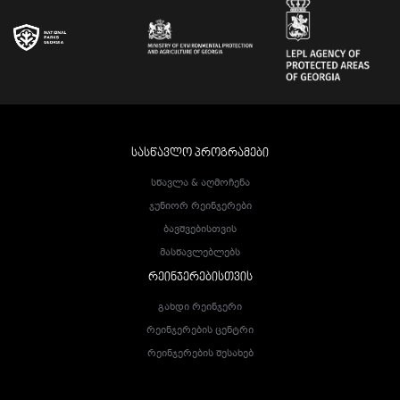
ᲡᲐᲡᲬᲐᲕᲚᲝ ᲞᲠᲝᲒᲠᲐᲛᲔᲑᲘ
Სწავლა & Აღმოჩენა
Ჯუნიორ Რეინჯერები
Ბავშვებისთვის
Მასწავლებლებს
ᲠᲔᲘᲜᲯᲔᲠᲔᲑᲘᲡᲗᲕᲘᲡ
Გახდი Რეინჯერი
Რეინჯერების Ცენტრი
Რეინჯერების Შესახებ