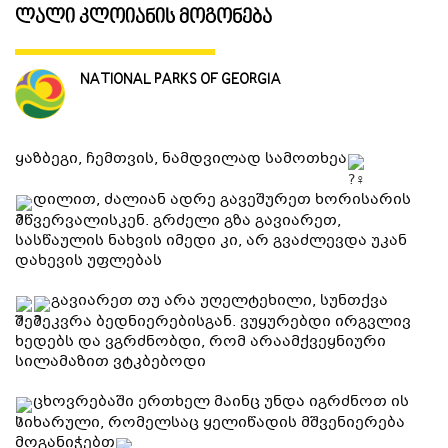
ლალი კლოიანის მოგონება
ᲒᲐᲜᲗᲐᲕᲡᲔᲑᲐ ᲓᲐ ᲙᲕᲔᲑᲐ
NATIONAL PARKS OF GEORGIA
ᲡᲐᲧᲘᲓᲔᲚᲘ ᲜᲘᲕᲗᲔᲑᲘ
ყაზბეგი, ჩემთვის, ნამდვილად სამოთხეა
ᲒᲖᲐᲛᲙᲕᲚᲔᲕᲘ
დილით, ძალიან ადრე გავეშურეთ ხორისარის
მწვერვალისკენ. გრძელი გზა გავიარეთ,
სასწაულის ნახვის იმედი კი, არ გვაძლევდა უკან
დახევის უფლებას
გავიარეთ თუ არა უღელტეხილი, სუნთქვა
შემეკვრა ბედნიერებისგან. ვუყურებდი ირგვლივ
ხედებს და ვგრძნობდი, რომ არაამქვეყნიური
სილამაზით ვტკბებოდი
ცხოვრებაში ერთხელ მაინც უნდა იგრძნოთ ის
სიხარული, რომელსაც ყელიწადის მშვენიერება
მოგანიჭებთ