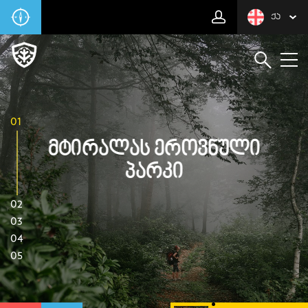
ᲥᲐ
01
Მტირალას Ეროვნული
Პარკი
02
03
04
05