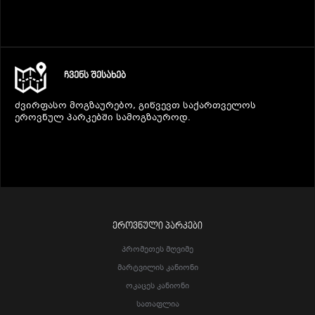
ᲩᲕᲔᲜᲡ ᲨᲔᲡᲐᲮᲔᲑ
ძვირფასო მოგზაურებო, გიწვევთ საქართველოს
ეროვნულ პარკებში სამოგზაუროდ.
ᲔᲠᲝᲕᲜᲣᲚᲘ ᲞᲐᲠᲙᲔᲑᲘ
Პრომეთეს Მღვიმე
Მარტვილის Კანიონი
Ოკაცეს Კანიონი
Სათაფლია