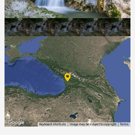
ᲒᲐᲜᲗᲐᲕᲡᲔᲑᲐ ᲓᲐ ᲙᲕᲔᲑᲐ
ᲡᲐᲧᲘᲓᲔᲚᲘ ᲜᲘᲕᲗᲔᲑᲘ
ᲒᲖᲐᲛᲙᲕᲚᲔᲕᲘ
Keyboard shortcuts
Image may be subject to copyright
Terms