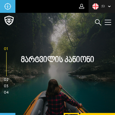
ᲥᲐ
01
Მარტვილის Კანიონი
02
03
04