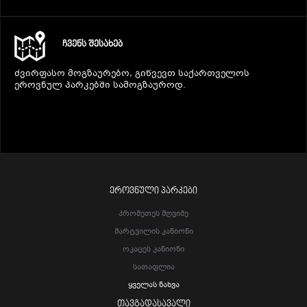
ᲩᲕᲔᲜᲡ ᲨᲔᲡᲐᲮᲔᲑ
ძვირფასო მოგზაურებო, გიწვევთ საქართველოს
ეროვნულ პარკებში სამოგზაუროდ.
ᲔᲠᲝᲕᲜᲣᲚᲘ ᲞᲐᲠᲙᲔᲑᲘ
Პრომეთეს Მღვიმე
Მარტვილის Კანიონი
Ოკაცეს Კანიონი
Სათაფლია
Ყველას Ნახვა
ᲗᲐᲕᲒᲐᲓᲐᲡᲐᲕᲐᲚᲘ