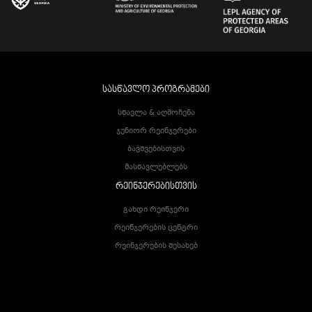
ᲡᲐᲡᲬᲐᲕᲚᲝ ᲞᲠᲝᲒᲠᲐᲛᲔᲑᲘ
Სწავლა & Აღმოჩენა
Ჯუნიორ Რეინჯერები
Ბავშვებისთვის
Მასწავლებლებს
ᲠᲔᲘᲜᲯᲔᲠᲔᲑᲘᲡᲗᲕᲘᲡ
Გახდი Რეინჯერი
Რეინჯერების Ცენტრი
Რეინჯერების Შესახებ