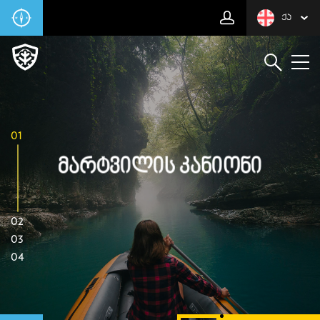
ᲥᲐ
01
Მარტვილის Კანიონი
02
03
04