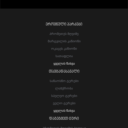
ᲔᲠᲝᲕᲜᲣᲚᲘ ᲞᲐᲠᲙᲔᲑᲘ
Პრომეთეს Მღვიმე
Მარტვილის Კანიონი
Ოკაცეს Კანიონი
Სათაფლია
Ყველას Ნახვა
ᲗᲐᲕᲒᲐᲓᲐᲡᲐᲕᲐᲚᲘ
Სანაოსნო Ტურები
Ლაშქრობა
Სპელეო Ტურები
Ველო Ტურები
Ყველას Ნახვა
ᲓᲐᲒᲔᲒᲛᲔᲗ ᲢᲣᲠᲘ