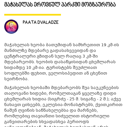
მაჭახელას ეროვნულ პარკში მოგზაურობა
ᲒᲐᲜᲗᲐᲕᲡᲔᲑᲐ ᲓᲐ ᲙᲕᲔᲑᲐ
PAATA DVALADZE
ᲡᲐᲧᲘᲓᲔᲚᲘ ᲜᲘᲕᲗᲔᲑᲘ
მაჭახელას ხეობა ბათუმიდან სამხრეთით 19 კმ-ის
ᲒᲖᲐᲛᲙᲕᲚᲔᲕᲘ
მანძილზე მდებარე გადასახვევიდან და
ცენტრალური გზიდან სულ რაღაც 3 კმ-ში
მდებარეობს. ხეობის დასაწყისიდან ცხემლარას
ხიდამდე 10 კმ-ია. ტურისტებს შეუძლიათ
სოფლებში ფეხით, ველოსიპედით ან ცხენით
სეირნობა.
მაჭახელას ხეობაში მდებარეობს შუა საუკუნეების
თაღოვანი ხიდები, რომელთაგან ყველაზე დიდი
ცხემლარას ხიდია (სიგრძე - 25 მ. სიგანე - 2 მ.); აქვე
ნახავთ ციხეებს, ეკლესია-მონასტრებს, ქვითკირით
ნაშენ ღვინის საწნახელებსა და მარნებს,
რომლებიც თავიანთი სიძველით ისტორიული
განვითარების სხვადასხვა პერიოდს