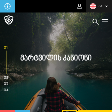
ᲥᲐ
01
Მარტვილის Კანიონი
02
03
04