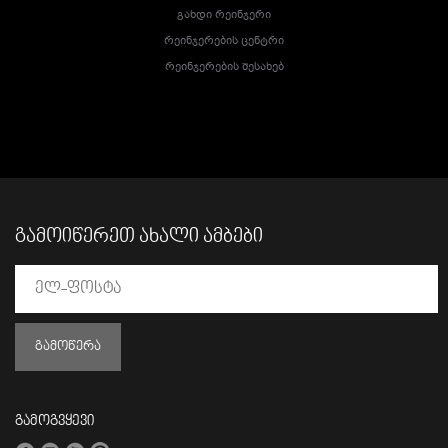
Გახდი Რეინჯერი
Რეინჯერების Ცენტრი
Რეინჯერების Შესახებ
ᲒᲐᲛᲝᲘᲬᲔᲠᲔᲗ ᲐᲮᲐᲚᲘ ᲐᲛᲑᲔᲑᲘ
ᲒᲐᲛᲝᲬᲔᲠᲐ
გამოგვყევი