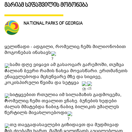
მარიამ სეფაშვილის მოგონება
ᲒᲐᲜᲗᲐᲕᲡᲔᲑᲐ ᲓᲐ ᲙᲕᲔᲑᲐ
NATIONAL PARKS OF GEORGIA
ᲡᲐᲧᲘᲓᲔᲚᲘ ᲜᲘᲕᲗᲔᲑᲘ
ყელიწადი - ადგილი, რომელიც ჩემს მილიონობით
ᲒᲖᲐᲛᲙᲕᲚᲔᲕᲘ
მოგონებას ინახავს
სამი დღე ვიყავი ამ გასაოცარ გარემოში, თუმცა
ძალიან ბევრი რამის ნახვა მოვასწარი. ერთმანეთს
ენაცვლებოდა მცხუნვარე მზე და სიცივე,
კოკისპირული წვიმა და სეტყვა
სიტყვებით რთულია იმ სილამაზის გადმოცემა,
რომელიც ჩემი თვალით ვნახე. ბუნების ხედები
ძალას მმატებდა ნაბიჯ-ნაბიჯ ბილიკის უმაღლეს
წერტილს მივახლოებოდი
თუ თავგადასავლები გიზიდავთ და მუდმივად
მის ძიებაში ხართ, მაშინ ყელიწადს აუცილებლად