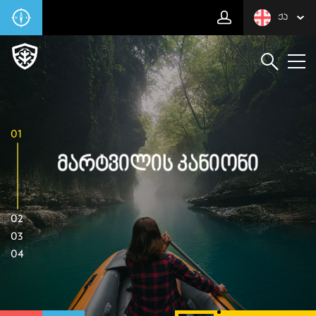
ᲥᲐ
01
Მარტვილის Კანიონი
02
03
04