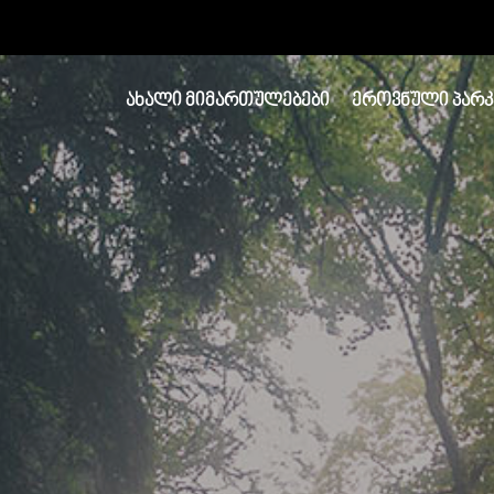
ᲐᲮᲐᲚᲘ ᲛᲘᲛᲐᲠᲗᲣᲚᲔᲑᲔᲑᲘ
ᲔᲠᲝᲕᲜᲣᲚᲘ ᲞᲐᲠᲙ