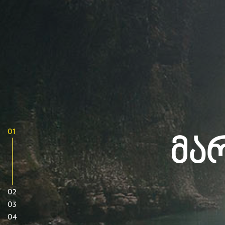
01
Მა
02
03
04