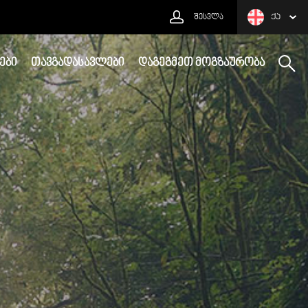
ᲨᲔᲡᲕᲚᲐ
ᲥᲐ
ᲔᲑᲘ
ᲗᲐᲕᲒᲐᲓᲐᲡᲐᲕᲚᲔᲑᲘ
ᲓᲐᲒᲔᲒᲛᲔᲗ ᲛᲝᲒᲖᲐᲣᲠᲝᲑᲐ