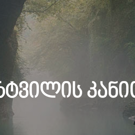
რტვილის Კანი