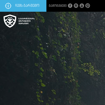
ᲩᲔᲛᲡ ᲒᲐᲠᲨᲔᲛᲝ
Გამოგვყევი