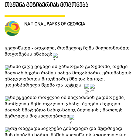
თამუნა გიგიბერიას მოგონება
ᲒᲐᲜᲗᲐᲕᲡᲔᲑᲐ ᲓᲐ ᲙᲕᲔᲑᲐ
NATIONAL PARKS OF GEORGIA
ᲡᲐᲧᲘᲓᲔᲚᲘ ᲜᲘᲕᲗᲔᲑᲘ
ყელიწადი - ადგილი, რომელიც ჩემს მილიონობით
ᲒᲖᲐᲛᲙᲕᲚᲔᲕᲘ
მოგონებას ინახავს
სამი დღე ვიყავი ამ გასაოცარ გარემოში, თუმცა
ძალიან ბევრი რამის ნახვა მოვასწარი. ერთმანეთს
ენაცვლებოდა მცხუნვარე მზე და სიცივე,
კოკისპირული წვიმა და სეტყვა
სიტყვებით რთულია იმ სილამაზის გადმოცემა,
რომელიც ჩემი თვალით ვნახე. ბუნების ხედები
ძალას მმატებდა ნაბიჯ-ნაბიჯ ბილიკის უმაღლეს
წერტილს მივახლოებოდი
თუ თავგადასავლები გიზიდავთ და მუდმივად
მის ძიებაში ხართ, მაშინ ყელიწადს აუცილებლად