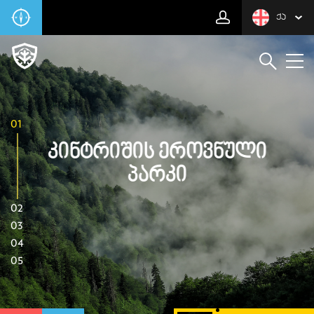
ᲥᲐ
01
Კინტრიშის Ეროვნული
Პარკი
02
03
04
05