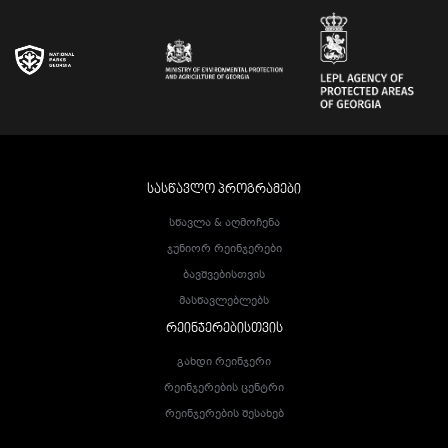
ᲡᲐᲡᲬᲐᲕᲚᲝ ᲞᲠᲝᲒᲠᲐᲛᲔᲑᲘ
Სწავლა & Აღმოჩენა
Ჯუნიორ Რეინჯერები
Ბავშვებისთვის
Მასწავლებლებს
ᲠᲔᲘᲜᲯᲔᲠᲔᲑᲘᲡᲗᲕᲘᲡ
Გახდი Რეინჯერი
Რეინჯერების Ცენტრი
Რეინჯერების Შესახებ