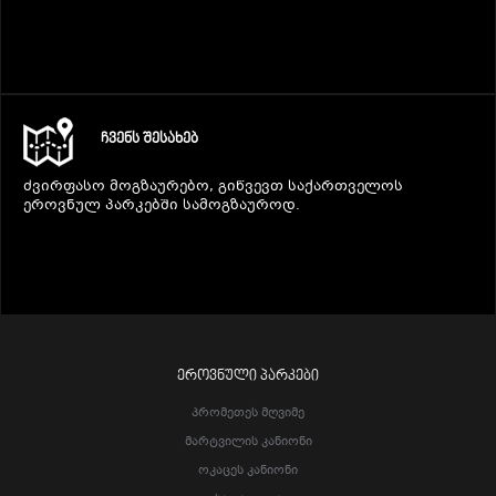
ᲩᲕᲔᲜᲡ ᲨᲔᲡᲐᲮᲔᲑ
ძვირფასო მოგზაურებო, გიწვევთ საქართველოს
ეროვნულ პარკებში სამოგზაუროდ.
ᲔᲠᲝᲕᲜᲣᲚᲘ ᲞᲐᲠᲙᲔᲑᲘ
Პრომეთეს Მღვიმე
Მარტვილის Კანიონი
Ოკაცეს Კანიონი