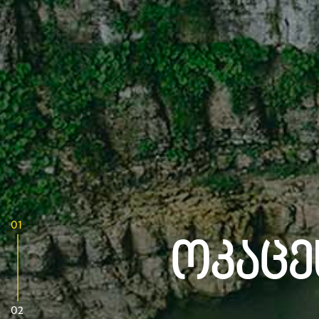
01
Ოკაცეს
02