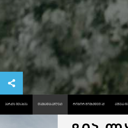
ᲞᲐᲠᲙᲘᲡ ᲨᲔᲡᲐᲮᲔᲑ
ᲗᲐᲕᲒᲐᲓᲐᲡᲐᲕᲚᲔᲑᲘ
ᲠᲝᲒᲝᲠ ᲛᲝᲕᲮᲕᲓᲔᲗ ᲐᲥ
ᲑᲣᲜᲔᲑᲐ 