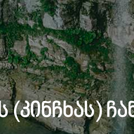
 (კინჩხას) Ჩ