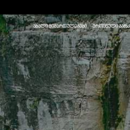
ᲐᲮᲐᲚᲘ ᲛᲘᲛᲐᲠᲗᲣᲚᲔᲑᲔᲑᲘ
ᲔᲠᲝᲕᲜᲣᲚᲘ ᲞᲐᲠᲙ