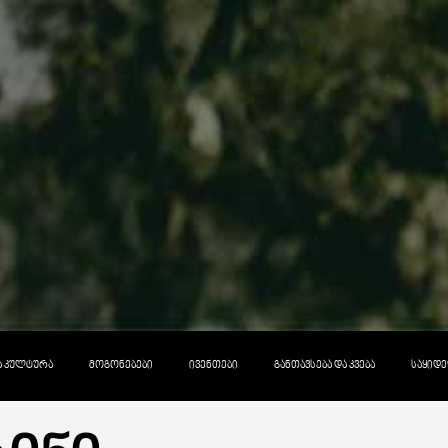
ᲓᲐ ᲙᲣᲚᲢᲣᲠᲐ
ᲛᲝᲒᲝᲜᲔᲑᲔᲑᲘ
ᲘᲕᲔᲜᲗᲔᲑᲘ
ᲒᲐᲜᲗᲐᲕᲡᲔᲑᲐ ᲓᲐ ᲙᲕᲔᲑᲐ
ᲡᲐᲧᲘᲓᲔ