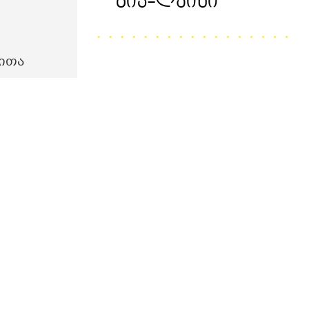
Ზიპ-Ლაინი
ითა