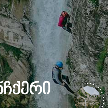
ანჩქერი