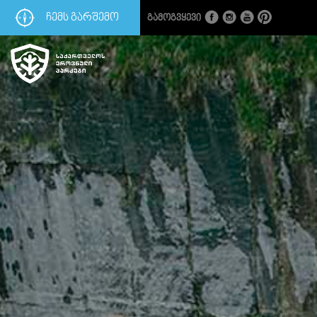
ᲩᲔᲛᲡ ᲒᲐᲠᲨᲔᲛᲝ
Გამოგვყევი