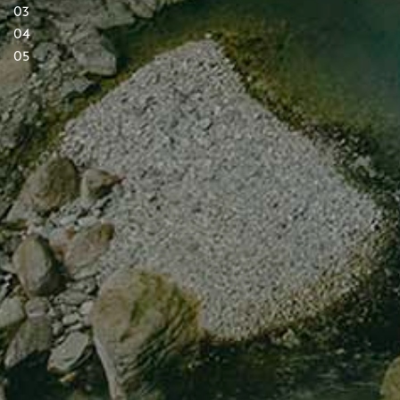
03
04
05