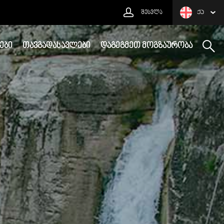
ᲨᲔᲡᲕᲚᲐ
ᲥᲐ
ᲔᲑᲘ
ᲗᲐᲕᲒᲐᲓᲐᲡᲐᲕᲚᲔᲑᲘ
ᲓᲐᲒᲔᲒᲛᲔᲗ ᲛᲝᲒᲖᲐᲣᲠᲝᲑᲐ