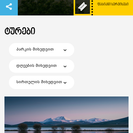
ᲤᲐᲡᲘᲐᲜᲘ ᲡᲔᲠᲕᲘᲡᲔᲑᲘ
ᲢᲣᲠᲔᲑᲘ
პარკის მიხედვით
დღეების მიხედვით
სირთულის მიხედვით