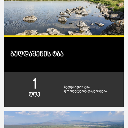
ბუღდაშენის ტბა
1
ბუღდაშენის ტბა
ფრინველებზე დაკვირვება
დღე