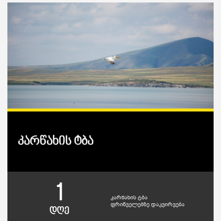
კარწახის ტბა
1
კარწახის ტბა
ფრინველებზე დაკვირვება
დღე