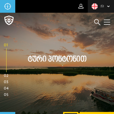
ᲥᲐ
01
Ტური Პონტონით
02
03
04
05