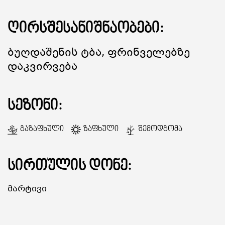
ღირსშესანიშნაობები:
ᲒᲐᲜᲗᲐᲕᲡᲔᲑᲐ ᲓᲐ ᲙᲕᲔᲑᲐ
Ბუღდაშენის Ტბა, Ფრინველებზე
ᲡᲐᲧᲘᲓᲔᲚᲘ ᲜᲘᲕᲗᲔᲑᲘ
Დაკვირვება
ᲒᲖᲐᲛᲙᲕᲚᲔᲕᲘ
სეზონი:
Გაზაფხული
Ზაფხული
Შემოდგომა
სირთულის დონე:
Მარტივი