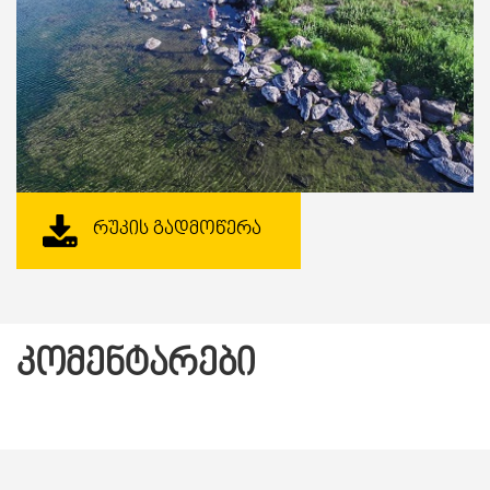
ᲠᲣᲙᲘᲡ ᲒᲐᲓᲛᲝᲬᲔᲠᲐ
ᲙᲝᲛᲔᲜᲢᲐᲠᲔᲑᲘ