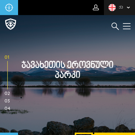
ᲥᲐ
01
Ჯავახეთის Ეროვნული
Პარკი
02
03
04