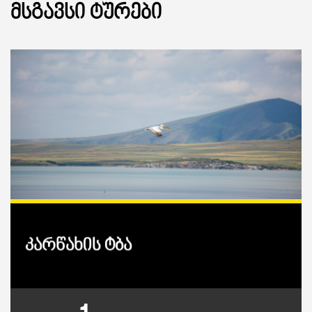
ᲛᲡᲒᲐᲕᲡᲘ ᲢᲣᲠᲔᲑᲘ
კარწახის ტბა