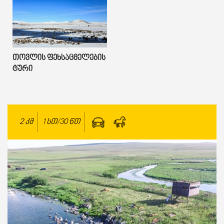
Თოვლის Ფეხსაცმელების
Ტური
2
კმ
1 სთ/30 წთ