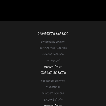
ᲔᲠᲝᲕᲜᲣᲚᲘ ᲞᲐᲠᲙᲔᲑᲘ
Პრომეთეს Მღვიმე
Მარტვილის Კანიონი
Ოკაცეს Კანიონი
Სათაფლია
Ყველას Ნახვა
ᲗᲐᲕᲒᲐᲓᲐᲡᲐᲕᲐᲚᲘ
Სანაოსნო Ტურები
Ლაშქრობა
Სპელეო Ტურები
Ველო Ტურები
Ყველას Ნახვა