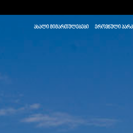
ᲐᲮᲐᲚᲘ ᲛᲘᲛᲐᲠᲗᲣᲚᲔᲑᲔᲑᲘ
ᲔᲠᲝᲕᲜᲣᲚᲘ ᲞᲐᲠᲙ