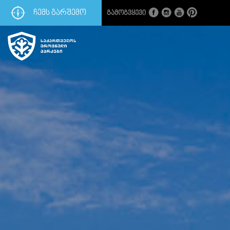
ᲩᲔᲛᲡ ᲒᲐᲠᲨᲔᲛᲝ
Გამოგვყევი