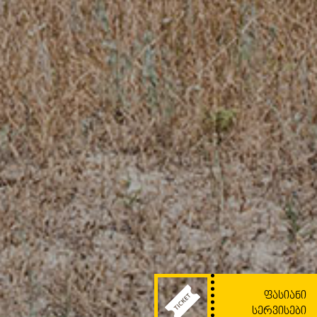
ᲤᲐᲡᲘᲐᲜᲘ
ᲡᲔᲠᲕᲘᲡᲔᲑᲘ