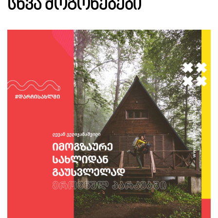
ᲡᲮᲕᲐ ᲛᲝᲒᲝᲜᲔᲑᲔᲑᲘ