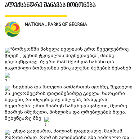
ალექსანდრე შანავას მოგონება
ᲒᲐᲜᲗᲐᲕᲡᲔᲑᲐ ᲓᲐ ᲙᲕᲔᲑᲐ
NATIONAL PARKS OF GEORGIA
ᲡᲐᲧᲘᲓᲔᲚᲘ ᲜᲘᲕᲗᲔᲑᲘ
"ბორჯომში წასვლა ივლისის ერთ ჩვეულებრივ
ᲒᲖᲐᲛᲙᲕᲚᲔᲕᲘ
დღეს , ფეხის ტკივილის მიუხედავად , მაინც
გადავწყვიტე. ბევრი რამ მქონდა ნანახი და
გაგონილი ბორჯომის უნიკალური ბუნების შესახებ
სიცხისა და რთული აღმართის ფონზე, შევძელი
25 კილომეტრის დაღამებამდე გავლა. საოცარი
ხედები, რომლებიც აქ იშლება, არაფერს
შეედრება: ერთ მხარეს სამცხე-ჯავახეთი, მეორე
მხარეს იმერეთი, ნისლისა და ღრუბლების ზღვა,
მცხუნვარე მზე
უნდა ვაღიარო, ძალიან დავიღალე, მაგრამ
ღირდა იმად, რომ ეს ულამაზესი გზა გამევლო და