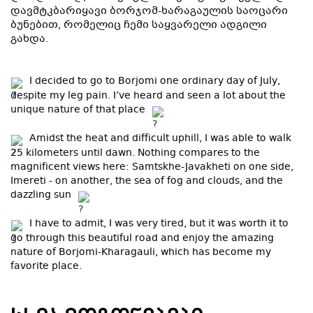
დავმტკბარიყავი ბორჯომ-ხარაგაულის საოცარი
ბუნებით, რომელიც ჩემი საყვარელი ადგილი
გახდა.
I decided to go to Borjomi one ordinary day of July,
despite my leg pain. I’ve heard and seen a lot about the
unique nature of that place
Amidst the heat and difficult uphill, I was able to walk
25 kilometers until dawn. Nothing compares to the
magnificent views here: Samtskhe-Javakheti on one side,
Imereti - on another, the sea of fog and clouds, and the
dazzling sun
I have to admit, I was very tired, but it was worth it to
go through this beautiful road and enjoy the amazing
nature of Borjomi-Kharagauli, which has become my
favorite place.