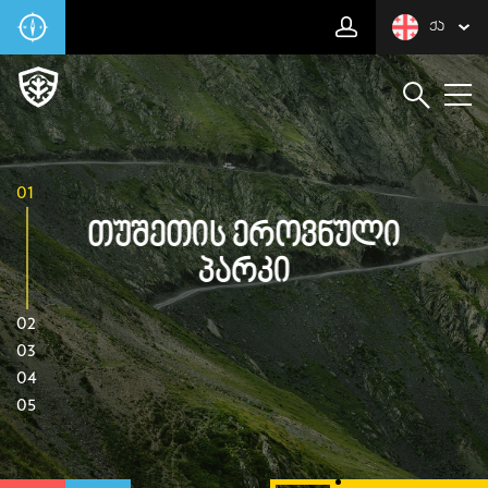
ᲥᲐ
01
Თუშეთის Ეროვნული
Პარკი
02
03
04
05