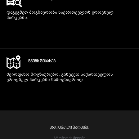
დაგეგმეთ მოგზაურობა საქართველოს ეროვნულ
პარკებში.
ᲩᲕᲔᲜᲡ ᲨᲔᲡᲐᲮᲔᲑ
ძვირფასო მოგზაურებო, გიწვევთ საქართველოს
ეროვნულ პარკებში სამოგზაუროდ.
ᲔᲠᲝᲕᲜᲣᲚᲘ ᲞᲐᲠᲙᲔᲑᲘ
Პრომეთეს Მღვიმე