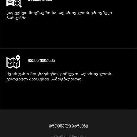
დაგეგმეთ მოგზაურობა საქართველოს ეროვნულ
პარკებში.
ᲩᲕᲔᲜᲡ ᲨᲔᲡᲐᲮᲔᲑ
ძვირფასო მოგზაურებო, გიწვევთ საქართველოს
ეროვნულ პარკებში სამოგზაუროდ.
ᲔᲠᲝᲕᲜᲣᲚᲘ ᲞᲐᲠᲙᲔᲑᲘ
Პრომეთეს Მღვიმე