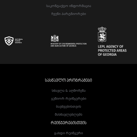
Საკონტაქტო Ინფორმაცია
Ჩვენი Პარტნიორები
ᲡᲐᲡᲬᲐᲕᲚᲝ ᲞᲠᲝᲒᲠᲐᲛᲔᲑᲘ
Სწავლა & Აღმოჩენა
Ჯუნიორ Რეინჯერები
Ბავშვებისთვის
Მასწავლებლებს
ᲠᲔᲘᲜᲯᲔᲠᲔᲑᲘᲡᲗᲕᲘᲡ
Გახდი Რეინჯერი