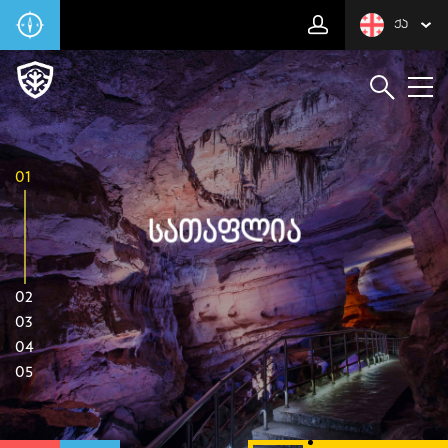
ᲥᲐ
01
Სათაფლია
02
03
04
05