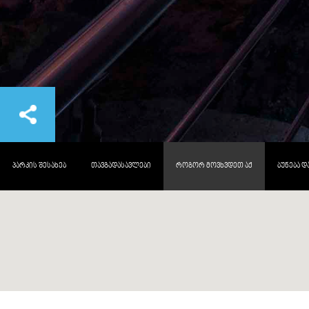
ᲞᲐᲠᲙᲘᲡ ᲨᲔᲡᲐᲮᲔᲑ
ᲗᲐᲕᲒᲐᲓᲐᲡᲐᲕᲚᲔᲑᲘ
ᲠᲝᲒᲝᲠ ᲛᲝᲕᲮᲕᲓᲔᲗ ᲐᲥ
ᲑᲣᲜᲔᲑᲐ 