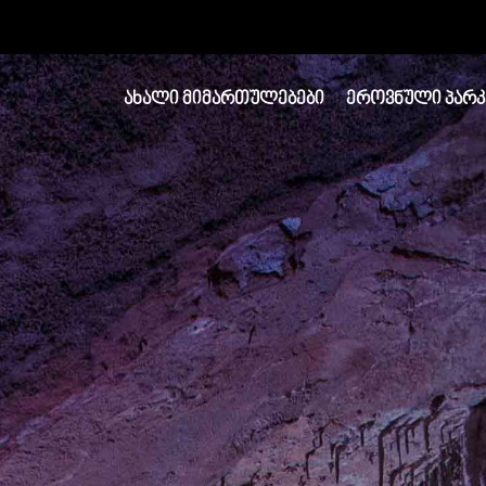
ᲐᲮᲐᲚᲘ ᲛᲘᲛᲐᲠᲗᲣᲚᲔᲑᲔᲑᲘ
ᲔᲠᲝᲕᲜᲣᲚᲘ ᲞᲐᲠᲙ