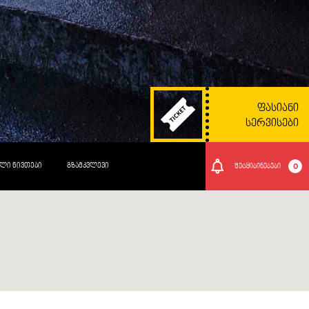
ᲤᲐᲡᲘᲐᲜᲘ
ᲡᲔᲠᲕᲘᲡᲔᲑᲘ
ᲚᲘ ᲜᲘᲕᲗᲔᲑᲘ
ᲒᲖᲐᲛᲙᲕᲚᲔᲕᲘ
0
შეტყიბინებები