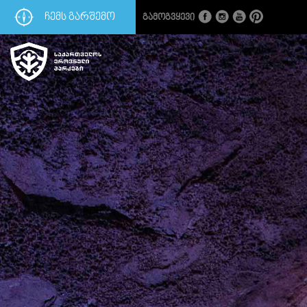
ᲩᲔᲛᲡ ᲒᲐᲠᲨᲔᲛᲝ
Გამოგვყევი