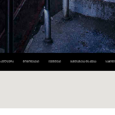
ᲓᲐ ᲙᲣᲚᲢᲣᲠᲐ
ᲛᲝᲒᲝᲜᲔᲑᲔᲑᲘ
ᲘᲕᲔᲜᲗᲔᲑᲘ
ᲒᲐᲜᲗᲐᲕᲡᲔᲑᲐ ᲓᲐ ᲙᲕᲔᲑᲐ
ᲡᲐᲧᲘᲓᲔ