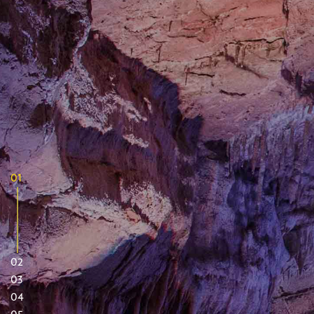
01
02
03
04