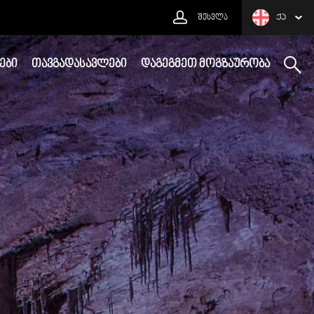
ᲨᲔᲡᲕᲚᲐ
ᲥᲐ
ᲔᲑᲘ
ᲗᲐᲕᲒᲐᲓᲐᲡᲐᲕᲚᲔᲑᲘ
ᲓᲐᲒᲔᲒᲛᲔᲗ ᲛᲝᲒᲖᲐᲣᲠᲝᲑᲐ