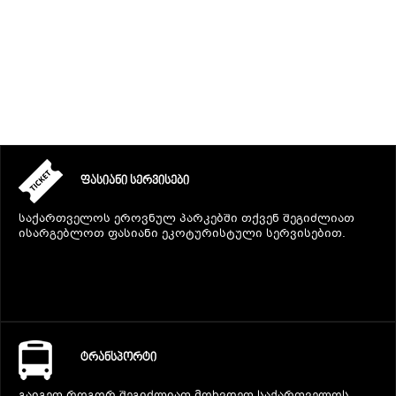
ᲒᲐᲜᲗᲐᲕᲡᲔᲑᲐ ᲓᲐ ᲙᲕᲔᲑᲐ
ᲡᲐᲧᲘᲓᲔᲚᲘ ᲜᲘᲕᲗᲔᲑᲘ
ᲒᲖᲐᲛᲙᲕᲚᲔᲕᲘ
ᲤᲐᲡᲘᲐᲜᲘ ᲡᲔᲠᲕᲘᲡᲔᲑᲘ
საქართველოს ეროვნულ პარკებში თქვენ შეგიძლიათ
ისარგებლოთ ფასიანი ეკოტურისტული სერვისებით.
ᲢᲠᲐᲜᲡᲞᲝᲠᲢᲘ