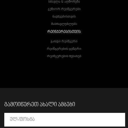
Სწავლა & Აღმოჩენა
Ჯუნიორ Რეინჯერები
Ბავშვებისთვის
Მასწავლებლებს
ᲠᲔᲘᲜᲯᲔᲠᲔᲑᲘᲡᲗᲕᲘᲡ
Გახდი Რეინჯერი
Რეინჯერების Ცენტრი
Რეინჯერების Შესახებ
ᲒᲐᲛᲝᲘᲬᲔᲠᲔᲗ ᲐᲮᲐᲚᲘ ᲐᲛᲑᲔᲑᲘ