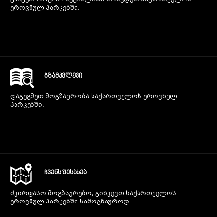
გაიგეთ როგორ შეგიძლიათ მოხვდეთ საქართველოს
ეროვნულ პარკებში.
ᲒᲖᲐᲛᲙᲕᲚᲔᲕᲘ
დაგეგმეთ მოგზაურობა საქართველოს ეროვნულ
პარკებში.
ᲩᲕᲔᲜᲡ ᲨᲔᲡᲐᲮᲔᲑ
ძვირფასო მოგზაურებო, გიწვევთ საქართველოს
ეროვნულ პარკებში სამოგზაუროდ.