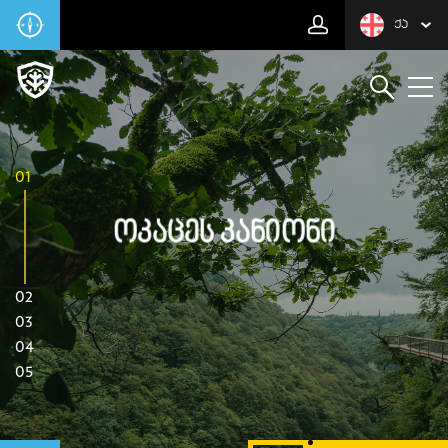
ᲥᲐ
01
Ოკაცეს Კანიონი
02
03
04
05