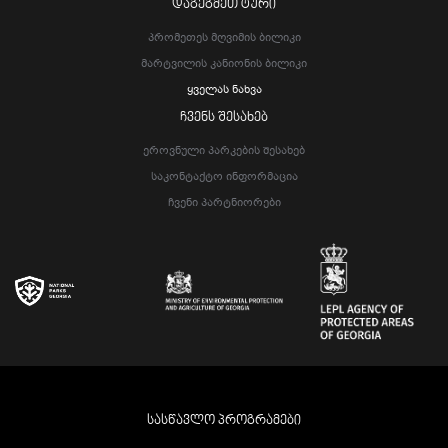
ᲓᲐᲒᲔᲒᲛᲔᲗ ᲢᲣᲠᲘ
Პრომეთეს Მღვიმის Ბილიკი
Მარტვილის Კანიონის Ბილიკი
Ყველას Ნახვა
ᲩᲕᲔᲜᲡ ᲨᲔᲡᲐᲮᲔᲑ
Ეროვნული Პარკების Შესახებ
Საკონტაქტო Ინფორმაცია
Ჩვენი Პარტნიორები
ᲡᲐᲡᲬᲐᲕᲚᲝ ᲞᲠᲝᲒᲠᲐᲛᲔᲑᲘ