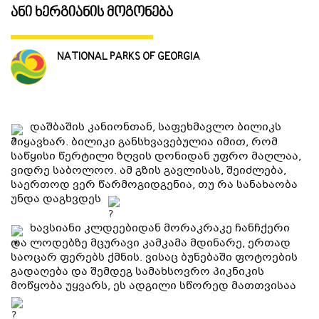
ანი ხერგიანის მოგონება
ᲒᲐᲜᲗᲐᲕᲡᲔᲑᲐ ᲓᲐ ᲙᲕᲔᲑᲐ
NATIONAL PARKS OF GEORGIA
ᲡᲐᲧᲘᲓᲔᲚᲘ ᲜᲘᲕᲗᲔᲑᲘ
ᲒᲖᲐᲛᲙᲕᲚᲔᲕᲘ
დაშბაშის კანიონთან, საფეხმავლო ბილიკს
მიყავხარ. ბილიკი განსხვავებულია იმით, რომ
საწყისი წერტილი ზღვის დონიდან უფრო მაღლაა,
ვიდრე საბოლოო. ამ გზის გავლისას, შეიძლება,
საერთოდ ვერ წარმოგიდგენია, თუ რა სანახაობა
უნდა დაგხვდეს
ხავსიანი კლდეებიდან მორაკრაკე ჩანჩქერი
და ლოდებზე მცურავი კამკამა მდინარე, ერთად
საოცარ ფერებს ქმნის. ვისაც ბუნებაში ფოტოების
გადაღება და შემდეგ სამახსოვრო პიკნიკის
მოწყობა უყვარს, ეს ადგილი სწორედ მათთვისაა