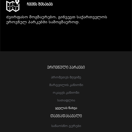
ᲩᲕᲔᲜᲡ ᲨᲔᲡᲐᲮᲔᲑ
ძვირფასო მოგზაურებო, გიწვევთ საქართველოს
ეროვნულ პარკებში სამოგზაუროდ.
ᲔᲠᲝᲕᲜᲣᲚᲘ ᲞᲐᲠᲙᲔᲑᲘ
Პრომეთეს Მღვიმე
Მარტვილის Კანიონი
Ოკაცეს Კანიონი
Სათაფლია
Ყველას Ნახვა
ᲗᲐᲕᲒᲐᲓᲐᲡᲐᲕᲐᲚᲘ
Სანაოსნო Ტურები