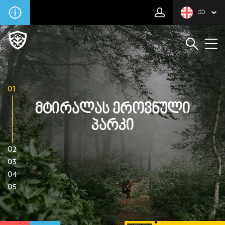
ᲥᲐ
01
Მტირალას Ეროვნული
Პარკი
02
03
04
05