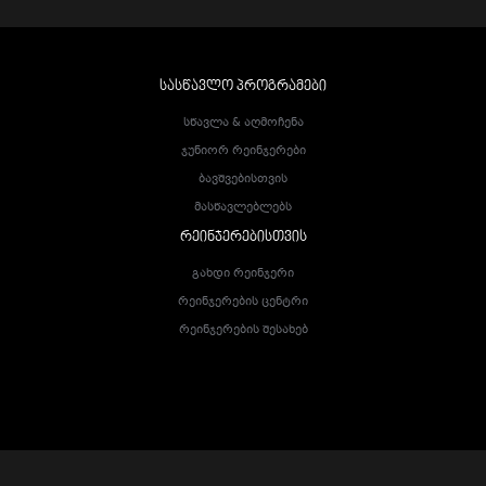
ᲡᲐᲡᲬᲐᲕᲚᲝ ᲞᲠᲝᲒᲠᲐᲛᲔᲑᲘ
Სწავლა & Აღმოჩენა
Ჯუნიორ Რეინჯერები
Ბავშვებისთვის
Მასწავლებლებს
ᲠᲔᲘᲜᲯᲔᲠᲔᲑᲘᲡᲗᲕᲘᲡ
Გახდი Რეინჯერი
Რეინჯერების Ცენტრი
Რეინჯერების Შესახებ