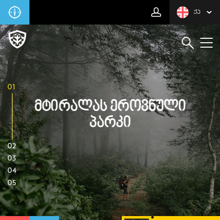
ᲥᲐ
01
Მტირალას Ეროვნული
Პარკი
02
03
04
05