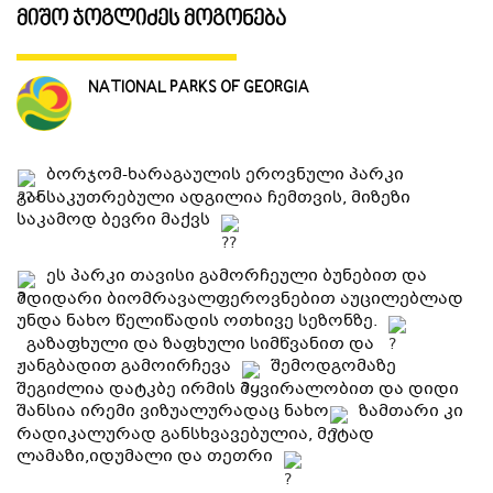
მიშო ჯოგლიძეს მოგონება
ᲒᲐᲜᲗᲐᲕᲡᲔᲑᲐ ᲓᲐ ᲙᲕᲔᲑᲐ
NATIONAL PARKS OF GEORGIA
ᲡᲐᲧᲘᲓᲔᲚᲘ ᲜᲘᲕᲗᲔᲑᲘ
ბორჯომ-ხარაგაულის ეროვნული პარკი
ᲒᲖᲐᲛᲙᲕᲚᲔᲕᲘ
განსაკუთრებული ადგილია ჩემთვის, მიზეზი
საკამოდ ბევრი მაქვს
ეს პარკი თავისი გამორჩეული ბუნებით და
მდიდარი ბიომრავალფეროვნებით აუცილებლად
უნდა ნახო წელიწადის ოთხივე სეზონზე.
გაზაფხული და ზაფხული სიმწვანით და
ჟანგბადით გამოირჩევა
შემოდგომაზე
შეგიძლია დატკბე ირმის მყვირალობით და დიდი
შანსია ირემი ვიზუალურადაც ნახო
ზამთარი კი
რადიკალურად განსხვავებულია, მეტად
ლამაზი,იდუმალი და თეთრი