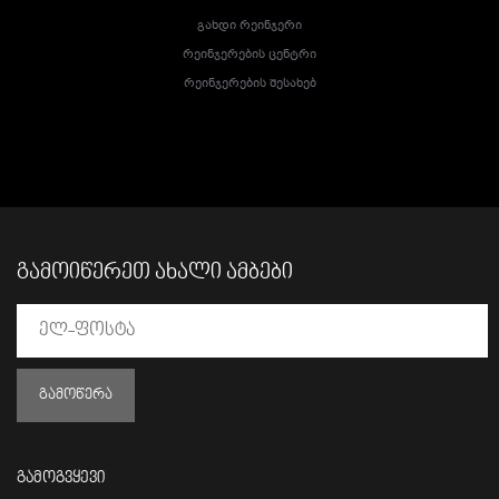
Გახდი Რეინჯერი
Რეინჯერების Ცენტრი
Რეინჯერების Შესახებ
ᲒᲐᲛᲝᲘᲬᲔᲠᲔᲗ ᲐᲮᲐᲚᲘ ᲐᲛᲑᲔᲑᲘ
ᲒᲐᲛᲝᲬᲔᲠᲐ
გამოგვყევი