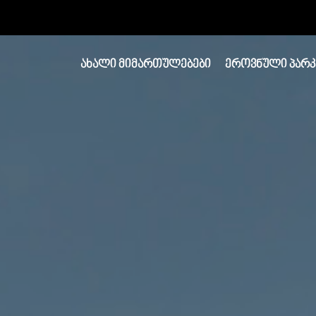
ᲐᲮᲐᲚᲘ ᲛᲘᲛᲐᲠᲗᲣᲚᲔᲑᲔᲑᲘ
ᲔᲠᲝᲕᲜᲣᲚᲘ ᲞᲐᲠᲙ