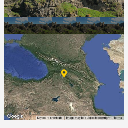
ᲒᲐᲜᲗᲐᲕᲡᲔᲑᲐ ᲓᲐ ᲙᲕᲔᲑᲐ
ᲡᲐᲧᲘᲓᲔᲚᲘ ᲜᲘᲕᲗᲔᲑᲘ
ᲒᲖᲐᲛᲙᲕᲚᲔᲕᲘ
Keyboard shortcuts
Image may be subject to copyright
Terms