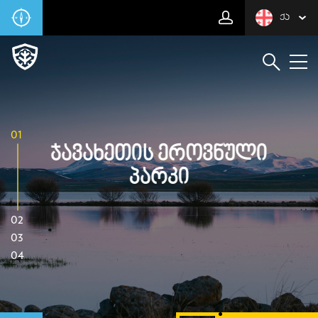
ᲥᲐ
01
Ჯავახეთის Ეროვნული
Პარკი
02
03
04