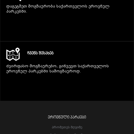
დაგეგმეთ მოგზაურობა საქართველოს ეროვნულ
პარკებში.
ᲩᲕᲔᲜᲡ ᲨᲔᲡᲐᲮᲔᲑ
ძვირფასო მოგზაურებო, გიწვევთ საქართველოს
ეროვნულ პარკებში სამოგზაუროდ.
ᲔᲠᲝᲕᲜᲣᲚᲘ ᲞᲐᲠᲙᲔᲑᲘ
Პრომეთეს Მღვიმე