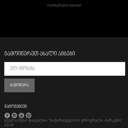
Რეინჯერების Შესახებ
ᲒᲐᲛᲝᲘᲬᲔᲠᲔᲗ ᲐᲮᲐᲚᲘ ᲐᲛᲑᲔᲑᲘ
ᲒᲐᲛᲝᲬᲔᲠᲐ
გამოგვყევი
ყველა წესი დაცულია "საქართველოს ეროვნული პარკები"
2018