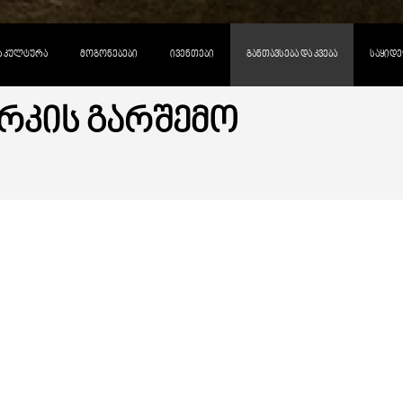
ᲓᲐ ᲙᲣᲚᲢᲣᲠᲐ
ᲛᲝᲒᲝᲜᲔᲑᲔᲑᲘ
ᲘᲕᲔᲜᲗᲔᲑᲘ
ᲒᲐᲜᲗᲐᲕᲡᲔᲑᲐ ᲓᲐ ᲙᲕᲔᲑᲐ
ᲡᲐᲧᲘᲓᲔ
ᲐᲠᲙᲘᲡ ᲒᲐᲠᲨᲔᲛᲝ