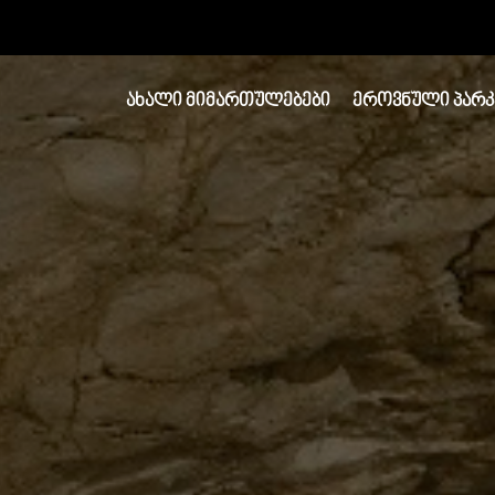
ᲐᲮᲐᲚᲘ ᲛᲘᲛᲐᲠᲗᲣᲚᲔᲑᲔᲑᲘ
ᲔᲠᲝᲕᲜᲣᲚᲘ ᲞᲐᲠᲙ