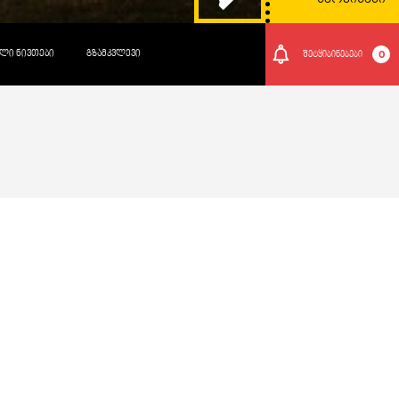
ᲚᲘ ᲜᲘᲕᲗᲔᲑᲘ
ᲒᲖᲐᲛᲙᲕᲚᲔᲕᲘ
0
შეტყიბინებები