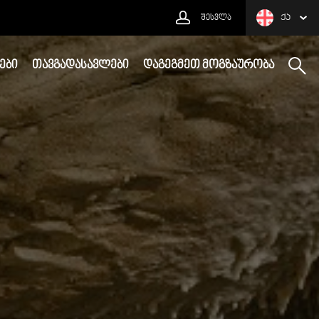
ᲨᲔᲡᲕᲚᲐ
ᲥᲐ
ᲔᲑᲘ
ᲗᲐᲕᲒᲐᲓᲐᲡᲐᲕᲚᲔᲑᲘ
ᲓᲐᲒᲔᲒᲛᲔᲗ ᲛᲝᲒᲖᲐᲣᲠᲝᲑᲐ