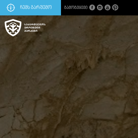
ᲩᲔᲛᲡ ᲒᲐᲠᲨᲔᲛᲝ
Გამოგვყევი