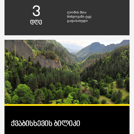
3
ლომის მთა
წიწვოვანი ტყე
გადასახედი
დღე
ქვაბისხევის ბილიკი