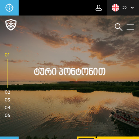
ᲥᲐ
01
Ტური Პონტონით
02
03
04
05