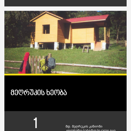
მეღრუკის ხეობა
1
მდ. მეღრუკის კანიონი
კოლხური-სუბტროპიკული ტყე