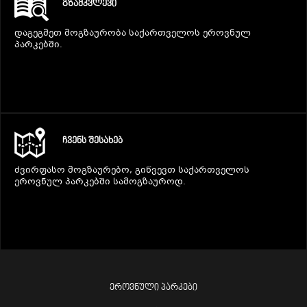
ᲒᲖᲐᲛᲙᲕᲚᲔᲕᲘ
დაგეგმეთ მოგზაურობა საქართველოს ეროვნულ
პარკებში.
ᲩᲕᲔᲜᲡ ᲨᲔᲡᲐᲮᲔᲑ
ძვირფასო მოგზაურებო, გიწვევთ საქართველოს
ეროვნულ პარკებში სამოგზაუროდ.
ᲔᲠᲝᲕᲜᲣᲚᲘ ᲞᲐᲠᲙᲔᲑᲘ