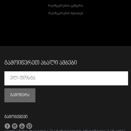
Რეინჯერების Ცენტრი
Რეინჯერების Შესახებ
ᲒᲐᲛᲝᲘᲬᲔᲠᲔᲗ ᲐᲮᲐᲚᲘ ᲐᲛᲑᲔᲑᲘ
ᲒᲐᲛᲝᲬᲔᲠᲐ
გამოგვყევი