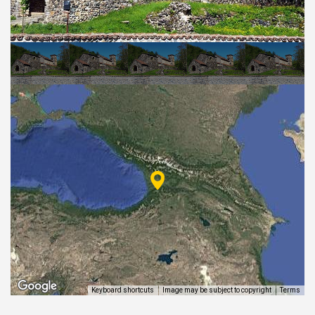
ᲒᲐᲜᲗᲐᲕᲡᲔᲑᲐ ᲓᲐ ᲙᲕᲔᲑᲐ
ᲡᲐᲧᲘᲓᲔᲚᲘ ᲜᲘᲕᲗᲔᲑᲘ
ᲒᲖᲐᲛᲙᲕᲚᲔᲕᲘ
Keyboard shortcuts
Image may be subject to copyright
Terms