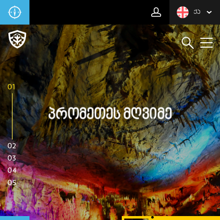
ᲥᲐ
01
Პრომეთეს Მღვიმე
02
03
04
05