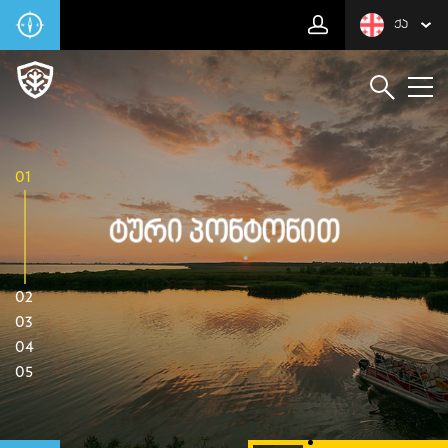
ᲥᲐ
01
Ტური Პონტონით
02
03
04
05