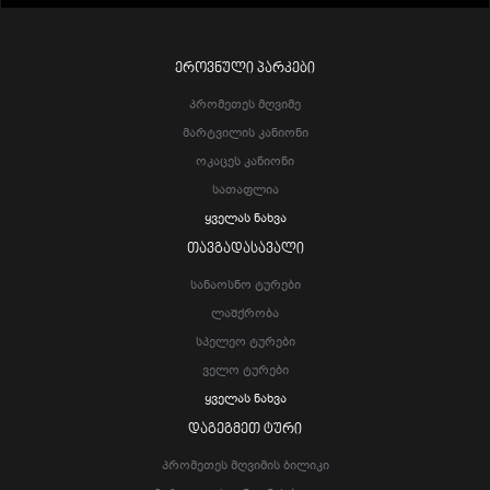
ᲔᲠᲝᲕᲜᲣᲚᲘ ᲞᲐᲠᲙᲔᲑᲘ
Პრომეთეს Მღვიმე
Მარტვილის Კანიონი
Ოკაცეს Კანიონი
Სათაფლია
Ყველას Ნახვა
ᲗᲐᲕᲒᲐᲓᲐᲡᲐᲕᲐᲚᲘ
Სანაოსნო Ტურები
Ლაშქრობა
Სპელეო Ტურები
Ველო Ტურები
Ყველას Ნახვა
ᲓᲐᲒᲔᲒᲛᲔᲗ ᲢᲣᲠᲘ
Პრომეთეს Მღვიმის Ბილიკი