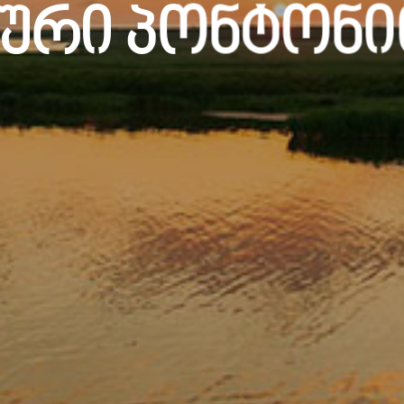
ური Პონტონ