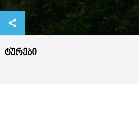
ᲢᲣᲠᲔᲑᲘ