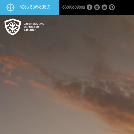
ᲩᲔᲛᲡ ᲒᲐᲠᲨᲔᲛᲝ
Გამოგვყევი