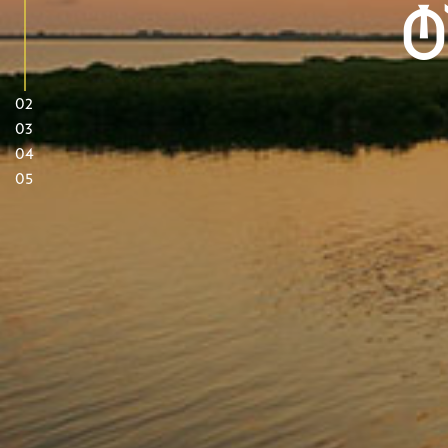
Ტ
02
03
04
05