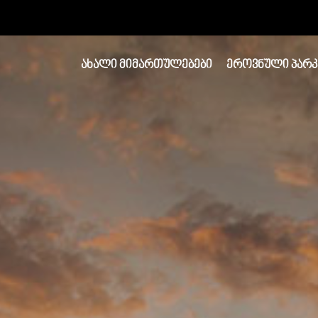
ᲐᲮᲐᲚᲘ ᲛᲘᲛᲐᲠᲗᲣᲚᲔᲑᲔᲑᲘ
ᲔᲠᲝᲕᲜᲣᲚᲘ ᲞᲐᲠᲙ