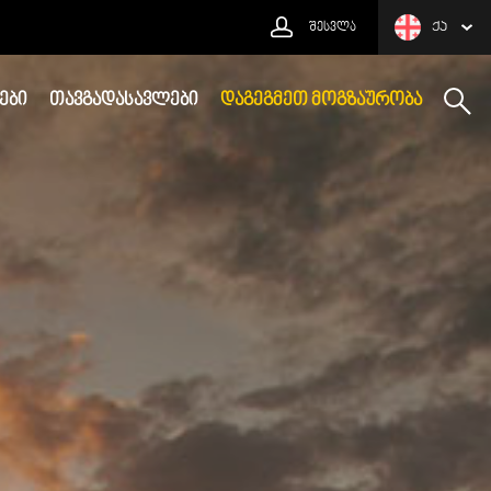
ᲨᲔᲡᲕᲚᲐ
ᲥᲐ
ᲔᲑᲘ
ᲗᲐᲕᲒᲐᲓᲐᲡᲐᲕᲚᲔᲑᲘ
ᲓᲐᲒᲔᲒᲛᲔᲗ ᲛᲝᲒᲖᲐᲣᲠᲝᲑᲐ