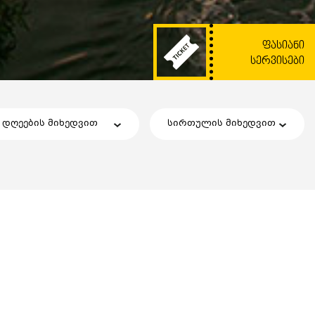
ᲤᲐᲡᲘᲐᲜᲘ
ᲡᲔᲠᲕᲘᲡᲔᲑᲘ
დღეების მიხედვით
სირთულის მიხედვით